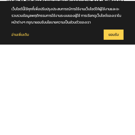
หนุ่มวัย 21 ปีขับขี่รถจักรยานยนต์ชนกับรถอเนกประสงค์ เสียชีวิตกลาง
ถนนพุทธมณฑล สาย 4 จ.นครปฐม
เว็บไซต์นี้ใช้คุกกี้เพื่อปรับปรุงประสบการณ์การใช้งานเว็บไซต์ให้ผู้ใช้งานและจะ
รวบรวมข้อมูลพฤติกรรมการใช้งานระบบของผู้ใช้ การเรียกดูเว็บไซต์ของเราใน
หน้าต่างๆ กรุณายอมรับนโยบายความเป็นส่วนตัวของเรา
อ่านเพิ่มเติม
ยอมรับ
8 สิงหาคม 2569
มท.2 พลพีร์ สุวรรณฉวี นำชุดปฏิบัติการพิเศษกรมการปกครอง (DOPA
S.W.A.T.) เปิดปฏิบัติการ “บารมีโสธร” บุกจับผับเถื่อนอัพยา กลางเมือง
แปดริ้ว เปิดถึงเช้า ไร้ใบอนุญาต