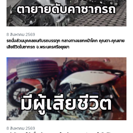
8 สิงหาคม 2569
รถนั่งส่วนบุคคลชนกับรถบรรทุก กลางทางแยกหน้าโคก คุณตา-คุณยาย
เสียชีวิตในซากรถ จ.พระนครศรีอยุธยา
8 สิงหาคม 2569