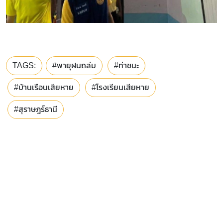
TAGS:
#พายุฝนถล่ม
#ท่าชนะ
#บ้านเรือนเสียหาย
#โรงเรียนเสียหาย
#สุราษฎร์ธานี