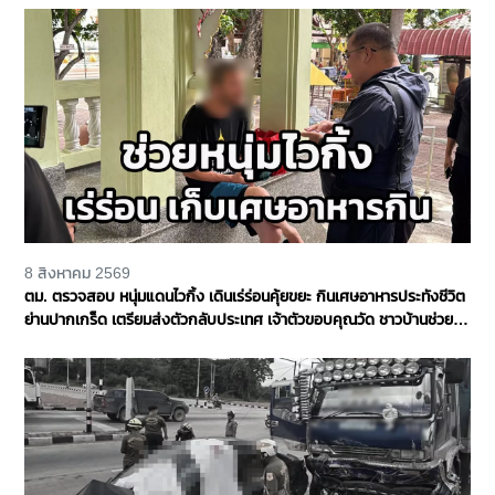
8 สิงหาคม 2569
ตม. ตรวจสอบ หนุ่มแดนไวกิ้ง เดินเร่ร่อนคุ้ยขยะ กินเศษอาหารประทังชีวิต
ย่านปากเกร็ด เตรียมส่งตัวกลับประเทศ เจ้าตัวขอบคุณวัด ชาวบ้านช่วย
เหลือ จ.นนทบุรี