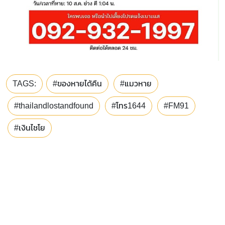
TAGS:
#ของหายได้คืน
#แมวหาย
#thailandlostandfound
#โทร1644
#FM91
#เงินไชโย