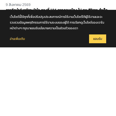
9 สิงหาคม 2569
ภารกิจนำส่งอวัยวะหัวใจ ดวงที่ 184 จากดอนเมือง ไป รพ.ศิริราช สำเร็จ
ลุล่วง
เว็บไซต์นี้ใช้คุกกี้เพื่อปรับปรุงประสบการณ์การใช้งานเว็บไซต์ให้ผู้ใช้งานและจะ
รวบรวมข้อมูลพฤติกรรมการใช้งานระบบของผู้ใช้ การเรียกดูเว็บไซต์ของเราใน
หน้าต่างๆ กรุณายอมรับนโยบายความเป็นส่วนตัวของเรา
อ่านเพิ่มเติม
ยอมรับ
9 สิงหาคม 2569
แผ่นดินไหวในทะเล ขนาด 5.1 ความลึก 10 กม. บริเวณหมู่เกาะนิโคบาร์
ประเทศอินเดีย เบื้องต้นมีรายงานในพื้นที่ภูเก็ต รับรู้แรงสั่นสะเทือนในครั้งนี้
ได้