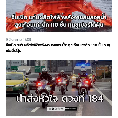
9 สิงหาคม 2569
จีนเปิด ‘แท่นผลิตไฟฟ้าพลังงานลมลอยน้ำ’ สูงเกือบเท่าตึก 110 ชั้น ทนซู
เปอร์ไต้ฝุ่น