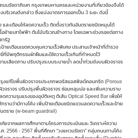
า ถนนรัชดาภิเษก กรุงเทพมหานครและหน่วยงานที่เกี่ยวข้องจึงได้
งบริเวณดังกล่าว ซึ่งแบ่งมาตรการออกเป็น 3 ระยะ ดังนี้
้ง และเตือนให้ลดความเร็ว ติดตั้งราวกันอันตรายชนิดหมุนได้
รรื้อย้ายเสาไฟฟ้า ต้นไม้บริเวณข้างทาง โดยเฉพาะช่วงรอยต่อทาง
ชารัฐ
ละป้ายเตือนเขตควบคุมความเร็วพิเศษ ประสานเจ้าหน้าที่ตำรวจ
ี่ที่มีพฤติกรรมฝ่าฝืนและใช้ความเร็วเกินที่กำหนดไว้
พิ่มความเสียดทาน ปรับปรุงระบบระบายน้ำ ลดน้ำท่วมขังบนผิวจราจร
บปรุงแก้ไขพื้นผิวจราจรประเภทพอรัสแอสฟัลต์คอนกรีต (Porous
ราจร ปรับปรุงพื้นผิวจราจร ซ่อมหลุมบ่อ และเพิ่มความราบ
r ลดความรุนแรงของอุบัติเหตุ ตีเส้น Optical Speed Bar เพื่อให้
ห้ทราบว่ามีทางโค้ง เพิ่มป้ายเตือนชนิดแขวนลดความเร็วและป้าย
ันตราย (w-beam guardrail)
ดภัยจากผลการศึกษาตามโครงการประเมินและ วิเคราะห์ความ
2566 - 2567 พื้นที่ศึกษา “วงแหวนรัชดา” กลุ่มถนนทางโค้ง