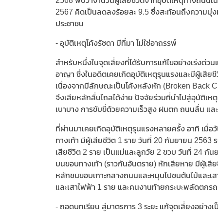
2568 พบว่าจำนวนผู้เสียชีวิตจากอุบัติเหตุทางถนน
2567 คิดเป็นลดลงร้อยละ 9.5 ซึ่งสะท้อนถึงความมุ
ประชาชน
- อุบัติเหตุโค้งรัชดา มีที่มา ไม่ใช่อาถรรพ์
สำหรับหนึ่งในจุดเสี่ยงที่ได้รับการแก้ไขอย่างเร่งด
อาญา ซึ่งในอดีตเคยเกิดอุบัติเหตุรุนแรงและมีผู้เสีย
เนื่องจากมีลักษณะเป็นโค้งหลังหัก (Broken Back C
จึงเสียหลักลื่นไถลได้ง่าย ปัจจัยร่วมที่นำไปสู่อุบัติเ
เบาบาง การขับขี่ด้วยความเร็วสูง ฝนตก ถนนลื่น แล
ที่ผ่านมาเคยเกิดอุบัติเหตุรุนแรงหลายครั้ง อาทิ เม
ทางเท้า มีผู้เสียชีวิต 1 ราย วันที่ 20 กันยายน 256
เสียชีวิต 2 ราย เป็นแม่และลูกวัย 2 ขวบ วันที่ 24
บนขอบทางเท้า (ราวกันอันตราย) หักเสียหาย มีผู้เสี
หลักชนขอบเกาะกลางถนนและหมุนไปชนต้นไม้และเสาไฟฟ้
และเสาไฟฟ้า 1 ราย และคนงานท้ายกระบะพลัดตกรถ 4
- ถอดบทเรียน สู่มาตรการ 3 ระยะ แก้จุดเสี่ยงอย่างเ