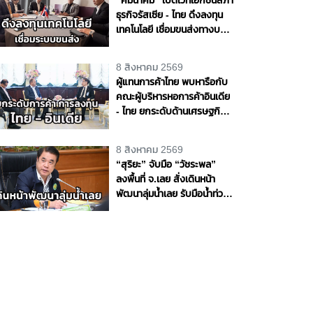
ธุรกิจรัสเซีย - ไทย ดึงลงทุน
เทคโนโลยี เชื่อมขนส่งทางบก -
ราง - น้ำ - อากาศ หนุนไทยสู่
ศูนย์กลางโลจิสติกส์ภูมิภาค
8 สิงหาคม 2569
ผู้แทนการค้าไทย พบหารือกับ
คณะผู้บริหารหอการค้าอินเดีย
- ไทย ยกระดับด้านเศรษฐกิจ
การค้า และการลงทุนระหว่าง
ประเทศ
8 สิงหาคม 2569
“สุริยะ” จับมือ “วัชระพล”
ลงพื้นที่ จ.เลย สั่งเดินหน้า
พัฒนาลุ่มน้ำเลย รับมือน้ำท่วม
- น้ำแล้ง พร้อมขับเคลื่อน
โครงการพัฒนาแหล่งน้ำตาม
แนวพระราชดำริ หนุนความ
มั่นคงด้านน้ำให้ประชาชนและ
ภาคการเกษตร