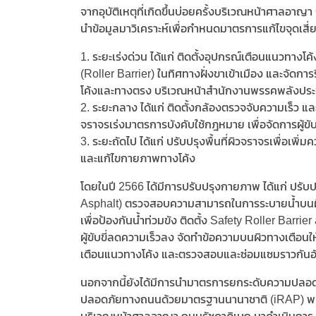
จากอุบัติเหตุที่เกิดขึ้นบ่อยครั้งบริเวณหน้าศาลอาญ
นำข้อมูลมาวิเคราะห์เพื่อกำหนดมาตรการแก้ไขจุดเสี่ย
1. ระยะเร่งด่วน ได้แก่ ติดตั้งอุปกรณ์เตือนแนวทางโค
(Roller Barrier) ในทิศทางฝั่งขาเข้าเมือง และจัดกา
โค้งและทางตรง บริเวณหน้าสำนักงานพรรคพลังประ
2. ระยะกลาง ได้แก่ ติดตั้งกล้องตรวจจับความเร็ว แ
จราจรเร่งมาตรการบังคับใช้กฎหมาย เพื่อจัดการผู้ขับข
3. ระยะถัดไป ได้แก่ ปรับปรุงพื้นที่ผิวจราจรเพื่อเ
และแก้ไขกายภาพทางโค้ง
โดยในปี 2566 ได้มีการปรับปรุงกายภาพ ได้แก่ ปรั
Asphalt) ตรวจสอบความสามารถในการระบายน้ำบนผิวจ
เพื่อป้องกันน้ำท่วมขัง ติดตั้ง Safety Roller Barrie
ผู้ขับขี่ลดความเร็วลง จัดทำข้อความบนผิวทางเตือนใ
เตือนแนวทางโค้ง และตรวจสอบและซ่อมแซมราวกันอ
นอกจากนี้ยังได้มีการนำมาตรการยกระดับความปลอ
ปลอดภัยทางถนนด้วยมาตรฐานนานาชาติ (iRAP) พ.ศ. 