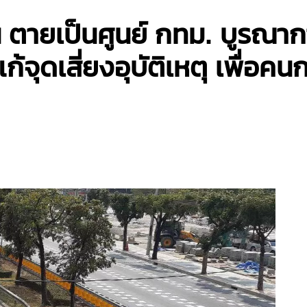
าฯ ตายเป็นศูนย์ กทม. บูรณ
้จุดเสี่ยงอุบัติเหตุ เพื่อค