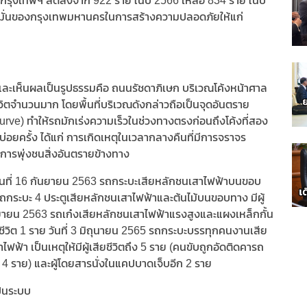
ในกรุงเทพฯ ลดลงจาก 922 ราย ในปี 2566 เหลือ 834 ราย ในปี
่งมั่นของกรุงเทพมหานครในการสร้างความปลอดภัยให้แก่
่วนและเห็นผลเป็นรูปธรรมคือ ถนนรัชดาภิเษก บริเวณโค้งหน้าศาล
ชีวิตจำนวนมาก โดยพื้นที่บริเวณดังกล่าวถือเป็นจุดอันตราย
urve) ทำให้รถมักเร่งความเร็วในช่วงทางตรงก่อนถึงโค้งที่สอง
หตุบ่อยครั้ง ได้แก่ การเกิดเหตุในเวลากลางคืนที่มีการจราจร
ะการพุ่งชนสิ่งอันตรายข้างทาง
ื่อวันที่ 16 กันยายน 2563 รถกระบะเสียหลักชนเสาไฟฟ้าบนขอบ
3 รถกระบะ 4 ประตูเสียหลักชนเสาไฟฟ้าและต้นไม้บนขอบทาง มีผู้
 กันยายน 2563 รถเก๋งเสียหลักชนเสาไฟฟ้าแรงสูงและแผงเหล็กกั้น
ยชีวิต 1 ราย วันที่ 3 มิถุนายน 2565 รถกระบะบรรทุกคนงานเสีย
า เป็นเหตุให้มีผู้เสียชีวิตถึง 5 ราย (คนขับถูกอัดติดคารถ
 ราย) และผู้โดยสารนั่งในแคปบาดเจ็บอีก 2 ราย
ป็นระบบ