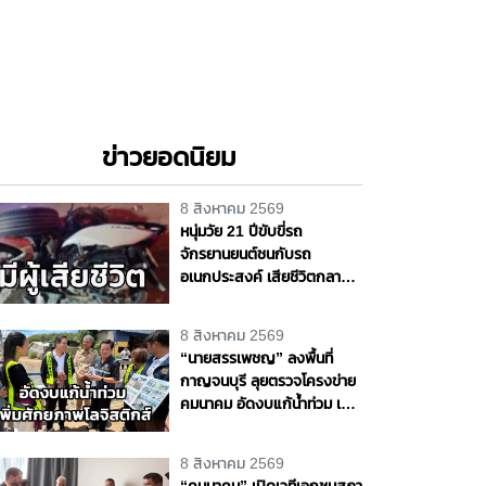
ข่าวยอดนิยม
8 สิงหาคม 2569
หนุ่มวัย 21 ปีขับขี่รถ
จักรยานยนต์ชนกับรถ
อเนกประสงค์ เสียชีวิตกลาง
ถนนพุทธมณฑล สาย 4
จ.นครปฐม
8 สิงหาคม 2569
“นายสรรเพชญ” ลงพื้นที่
กาญจนบุรี ลุยตรวจโครงข่าย
คมนาคม อัดงบแก้น้ำท่วม เพิ่ม
ศักยภาพโลจิสติกส์ สร้าง
โอกาสทางเศรษฐกิจ
8 สิงหาคม 2569
“คมนาคม” เปิดเวทีเอกชนสภา