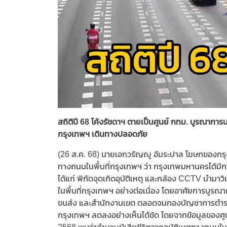
สถิติปี 68 โค้งรัชดาฯ ตายเป็นศูนย์ กทม. บูรณาการน
กรุงเทพฯ เดินทางปลอดภัย
(26 ส.ค. 68) นายเอกวรัญญู อัมระปาล โฆษกของกรุ
ทางถนนในพื้นที่กรุงเทพฯ ว่า กรุงเทพมหานครได้มีการ
ได้แก่ พิกัดจุดเกิดอุบัติเหตุ และกล้อง CCTV นำมาว
ในพื้นที่กรุงเทพฯ อย่างต่อเนื่อง โดยอาศัยการบูรณ
ขนส่ง และสำนักงานเขต ตลอดจนกองบัญชาการตำรวจน
กรุงเทพฯ ลดลงอย่างเห็นได้ชัด โดยจากข้อมูลของศูน