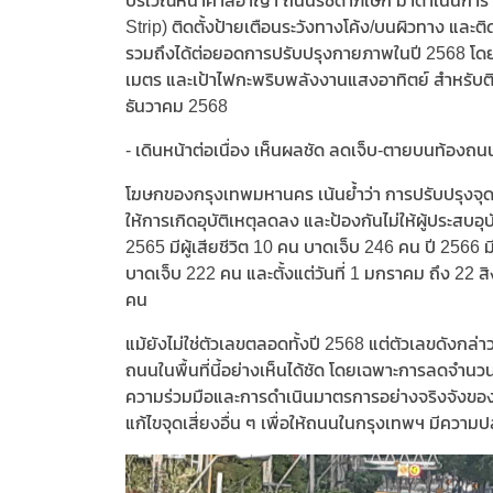
บริเวณหน้าศาลอาญา ถนนรัชดาภิเษก มาดำเนินการ ซึ
Strip) ติดตั้งป้ายเตือนระวังทางโค้ง/บนผิวทาง และติ
รวมถึงได้ต่อยอดการปรับปรุงกายภาพในปี 2568 โดย
เมตร และเป้าไฟกะพริบพลังงานแสงอาทิตย์ สำหรับติ
ธันวาคม 2568
- เดินหน้าต่อเนื่อง เห็นผลชัด ลดเจ็บ-ตายบนท้องถน
โฆษกของกรุงเทพมหานคร เน้นย้ำว่า การปรับปรุงจุด
ให้การเกิดอุบัติเหตุลดลง และป้องกันไม่ให้ผู้ประสบอุบัต
2565 มีผู้เสียชีวิต 10 คน บาดเจ็บ 246 คน ปี 2566 มี
บาดเจ็บ 222 คน และตั้งแต่วันที่ 1 มกราคม ถึง 22 สิง
คน
แม้ยังไม่ใช่ตัวเลขตลอดทั้งปี 2568 แต่ตัวเลขดัง
ถนนในพื้นที่นี้อย่างเห็นได้ชัด โดยเฉพาะการลดจำนวนผู
ความร่วมมือและการดำเนินมาตรการอย่างจริงจังของ
แก้ไขจุดเสี่ยงอื่น ๆ เพื่อให้ถนนในกรุงเทพฯ มีควา