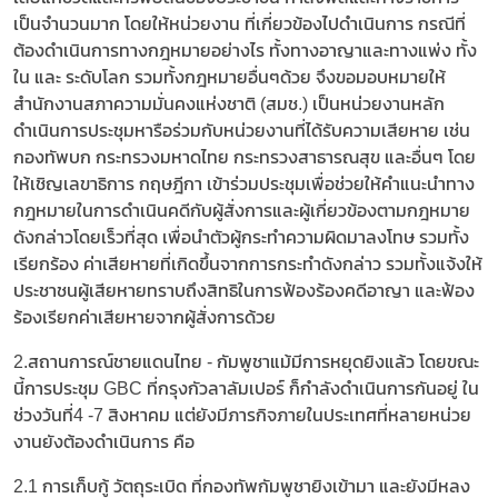
เป็นจำนวนมาก โดยให้หน่วยงาน ที่เกี่ยวข้องไปดำเนินการ กรณีที่
ต้องดำเนินการทางกฎหมายอย่างไร ทั้งทางอาญาและทางแพ่ง ทั้ง
ใน และ ระดับโลก รวมทั้งกฎหมายอื่นๆด้วย จึงขอมอบหมายให้
สำนักงานสภาความมั่นคงแห่งชาติ (สมช.) เป็นหน่วยงานหลัก
ดำเนินการประชุมหารือร่วมกับหน่วยงานที่ได้รับความเสียหาย เช่น
กองทัพบก กระทรวงมหาดไทย กระทรวงสาธารณสุข และอื่นๆ โดย
ให้เชิญเลขาธิการ กฤษฎีกา เข้าร่วมประชุมเพื่อช่วยให้คำแนะนำทาง
กฎหมายในการดำเนินคดีกับผู้สั่งการและผู้เกี่ยวข้องตามกฎหมาย
ดังกล่าวโดยเร็วที่สุด เพื่อนำตัวผู้กระทำความผิดมาลงโทษ รวมทั้ง
เรียกร้อง ค่าเสียหายที่เกิดขึ้นจากการกระทำดังกล่าว รวมทั้งแจ้งให้
ประชาชนผู้เสียหายทราบถึงสิทธิในการฟ้องร้องคดีอาญา และฟ้อง
ร้องเรียกค่าเสียหายจากผู้สั่งการด้วย
2.สถานการณ์ชายแดนไทย - กัมพูชาแม้มีการหยุดยิงแล้ว โดยขณะ
นี้การประชุม GBC ที่กรุงกัวลาลัมเปอร์ ก็กำลังดำเนินการกันอยู่ ใน
ช่วงวันที่4 -7 สิงหาคม แต่ยังมีภารกิจภายในประเทศที่หลายหน่วย
งานยังต้องดำเนินการ คือ
2.1 การเก็บกู้ วัตถุระเบิด ที่กองทัพกัมพูชายิงเข้ามา และยังมีหลง