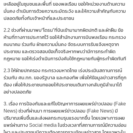
เหลืออยู่ในชุมชนและพื้นที่ ของพลเรือน ขอให้หน่วยงานด้านความ
มั่นคง ดำเนินการด้วยความระมัดระวัง และให้ความสำคัญกับความ
ปลอดภัยทั้งกับเจ้าหน้าที่และประชาชน
2.2 ช่วงที่ผ่านมาพบ“โดรน”ที่บินเข้ามามากผิดปกติ และฝ่าฝืน ข้อ
ห้ามที่ทางการประกาศไว้ ขอให้สำนักงานการบินพลเรือน กระทรวง
คมนาคม ร่วมกับ ฝ่ายความมั่นคง จัดระบบการรับแจ้งเหตุจาก
ประชาชน และตรวจสอบข้อเท็จจริงหากพบว่ามีการกระทำผิด
กฎหมาย ขอให้เร่งดำเนินการบังคับใช้กฎหมายกับผู้กระทำผิดทันที
2.3 ให้ฝ่ายปกครอง กระทรวงมหาดไทย เร่งประเมินสถานการณ์
ร่วมกับ ศบ.ทก. ของรัฐบาล และกองทัพ เพื่อให้ข้อมูลข่าวสารที่ถูก
ต้อง เพื่อให้ประชาชนทยอยให้ประชาชนเดินทางกลับภูมิลำเนาได้
อย่างปลอดภัย
3. เรื่อง การป้องกันและแก้ไขปัญหาการเผยแพร่ข่าวปลอม (Fake
News) ช่วงที่ผ่านมา การเผยแพร่ข่าวปลอม (Fake News) มี
ปริมาณเพิ่มขึ้นและส่งผลกระทบรุนแรงมากขึ้น โดยเฉพาะการเผย
แพร่ผ่านทาง Social media ในช่วงเวลาที่สถานการณ์มีความอ่อน
ไหว และประชาชนมีความต้องการทราบข้อมูลข่าวสาร โดยเฉพาะใน