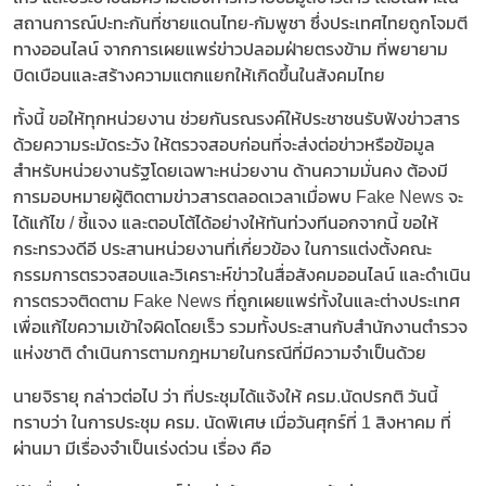
สถานการณ์ปะทะกันที่ชายแดนไทย-กัมพูชา ซึ่งประเทศไทยถูกโจมตี
ทางออนไลน์ จากการเผยแพร่ข่าวปลอมฝ่ายตรงข้าม ที่พยายาม
บิดเบือนและสร้างความแตกแยกให้เกิดขึ้นในสังคมไทย
ทั้งนี้ ขอให้ทุกหน่วยงาน ช่วยกันรณรงค์ให้ประชาชนรับฟังข่าวสาร
ด้วยความระมัดระวัง ให้ตรวจสอบก่อนที่จะส่งต่อข่าวหรือข้อมูล
สำหรับหน่วยงานรัฐโดยเฉพาะหน่วยงาน ด้านความมั่นคง ต้องมี
การมอบหมายผู้ติดตามข่าวสารตลอดเวลาเมื่อพบ Fake News จะ
ได้แก้ไข / ชี้แจง และตอบโต้ได้อย่างให้ทันท่วงทีนอกจากนี้ ขอให้
กระทรวงดีอี ประสานหน่วยงานที่เกี่ยวข้อง ในการแต่งตั้งคณะ
กรรมการตรวจสอบและวิเคราะห์ข่าวในสื่อสังคมออนไลน์ และดำเนิน
การตรวจติดตาม Fake News ที่ถูกเผยแพร่ทั้งในและต่างประเทศ
เพื่อแก้ไขความเข้าใจผิดโดยเร็ว รวมทั้งประสานกับสำนักงานตำรวจ
แห่งชาติ ดำเนินการตามกฎหมายในกรณีที่มีความจำเป็นด้วย
นายจิรายุ กล่าวต่อไป ว่า ที่ประชุมได้แจ้งให้ ครม.นัดปรกติ วันนี้
ทราบว่า ในการประชุม ครม. นัดพิเศษ เมื่อวันศุกร์ที่ 1 สิงหาคม ที่
ผ่านมา มีเรื่องจำเป็นเร่งด่วน เรื่อง คือ