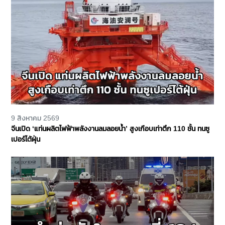
9 สิงหาคม 2569
จีนเปิด ‘แท่นผลิตไฟฟ้าพลังงานลมลอยน้ำ’ สูงเกือบเท่าตึก 110 ชั้น ทนซู
เปอร์ไต้ฝุ่น