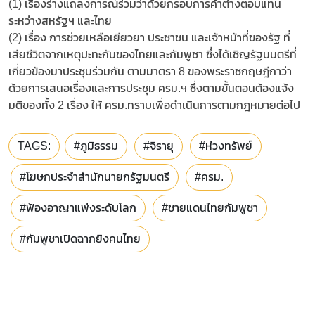
(1) เรื่องร่างแถลงการณ์ร่วมว่าด้วยกรอบการค้าต่างตอบแทน
ระหว่างสหรัฐฯ และไทย
(2) เรื่อง การช่วยเหลือเยียวยา ประชาชน และเจ้าหน้าที่ของรัฐ ที่
เสียชีวิตจากเหตุปะทะกันของไทยและกัมพูชา ซึ่งได้เชิญรัฐมนตรีที่
เกี่ยวข้องมาประชุมร่วมกัน ตามมาตรา 8 ของพระราชกฤษฎีกาว่า
ด้วยการเสนอเรื่องและการประชุม ครม.ฯ ซึ่งตามขั้นตอนต้องแจ้ง
มติของทั้ง 2 เรื่อง ให้ ครม.ทราบเพื่อดำเนินการตามกฎหมายต่อไป
TAGS:
#ภูมิธรรม
#จิรายุ
#ห่วงทรัพย์
#โฆษกประจำสำนักนายกรัฐมนตรี
#ครม.
#ฟ้องอาญาแพ่งระดับโลก
#ชายแดนไทยกัมพูชา
#กัมพูชาเปิดฉากยิงคนไทย