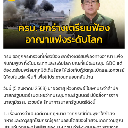
ครม.ขอทุกกระทรวงที่เกี่ยวข้อง ยกร่างเตรียมฟ้องทางอาญา แพ่ง
กับกัมพูชา ทั้งในประเทศและระดับโลก ขณะที่แม้จะประชุม GBC แต่
ต้องเตรียมพร้อมทุกมิติเต็มร้อย ให้เร่งเก็บกู้วัตถุระเบิดและเอกซเรย์
ให้จบในแต่ละพื้นที่ เพื่อให้ประชาชนทยอยกลับบ้าน
วันนี้ (5 สิงหาคม 2568) นายจิรายุ ห่วงทรัพย์ โฆษกประจำสำนัก
นายกรัฐมนตรี เปิดเผยว่าที่ประชุมคณะรัฐมนตรี มีข้อสั่งการจาก
นายภูมิธรรม เวชยชัย รักษาการนายกรัฐมนตรีดังนี้
1. เรื่องการดำเนินคดีตามกฎหมาย จากกรณีที่กัมพูชาใช้กำลัง
ทหารและอาวุธยุทโธปกรณ์รุกรานอธิปไตยของไทยจนเกิดความสูญ
เสียแก่ชีวิตและทรัพย์สินของประชาชน กำลังพลและทางราชการ