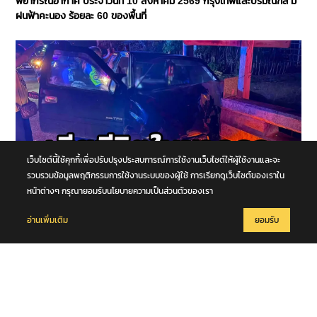
พยากรณ์อากาศ ประจำวันที่ 10 สิงหาคม 2569 กรุงเทพและปริมณฑล มี
ฝนฟ้าคะนอง ร้อยละ 60 ของพื้นที่
เว็บไซต์นี้ใช้คุกกี้เพื่อปรับปรุงประสบการณ์การใช้งานเว็บไซต์ให้ผู้ใช้งานและจะ
รวบรวมข้อมูลพฤติกรรมการใช้งานระบบของผู้ใช้ การเรียกดูเว็บไซต์ของเราใน
หน้าต่างๆ กรุณายอมรับนโยบายความเป็นส่วนตัวของเรา
10 สิงหาคม 2569
อ่านเพิ่มเติม
ยอมรับ
อุบัติเหตุ รถกระบะชนราวสะพานอย่างจัง มีผู้เสียชีวิต 1 รายในซากรถ
จ.กาญจนบุรี