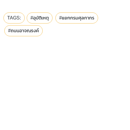
TAGS:
#อุบัติเหตุ
#แยกกรมศุลกากร
#ถนนอาจณรงค์