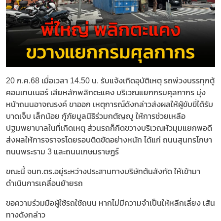
20 ก.ค.68 เมื่อเวลา 14.50 น. รับแจ้งเกิดอุบัติเหตุ รถพ่วงบรรทุกตู้
คอนเทนเนอร์ เสียหลักพลิกตะแคง บริเวณแยกกรมศุลกากร มุ่ง
หน้าถนนอาจณรงค์ ขาออก เหตุการณ์ดังกล่าวส่งผลให้ผู้ขับขี่ได้รับ
บาดเจ็บ เล็กน้อย กู้ภัยมูลนิธิร่วมกตัญญู ให้การช่วยเหลือ
ปฐมพยาบาลในที่เกิดเหตุ ส่วนรถก็กีดขวางบริเวณหัวมุมแยกพอดี
ส่งผลให้การจราจรโดยรอบติดขัดอย่างหนัก ได้แก่ ถนนสุนทรโกษา
ถนนพระราม 3 และถนนเกษมราษฏร์
ขณะนี้ จนท.ตร.อยู่ระหว่างประสานทางบริษัทต้นสังกัด ให้เข้ามา
ดำเนินการเคลื่อนย้ายรถ
ขอความร่วมมือผู้ใช้รถใช้ถนน หากไม่มีความจำเป็นให้หลีกเลี่ยง เส้น
ทางดังกล่าว