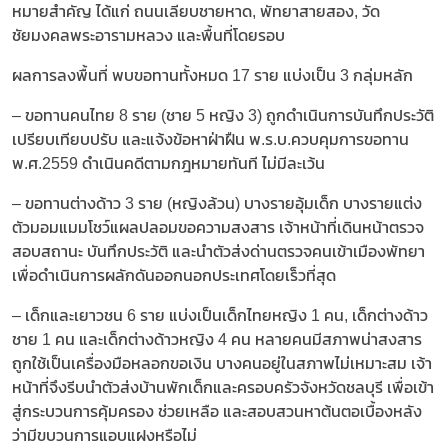
หมายสำคัญ ได้แก่ ถนนเลียบชายหาด, พัทยาสายสอง, วัด
ชัยมงคลพระอารามหลวง และพื้นที่โดยรอบ
ผลการลงพื้นที่ พบขอทานทั้งหมด 17 ราย แบ่งเป็น 3 กลุ่มหลัก
– ขอทานคนไทย 8 ราย (ชาย 5 หญิง 3) ถูกดำเนินการบันทึกประวัติ
เปรียบเทียบปรับ และแจ้งข้อหาฝ่าฝืน พ.ร.บ.ควบคุมการขอทาน
พ.ศ.2559 ดำเนินคดีตามกฎหมายทันที ไม่มีละเว้น
– ขอทานต่างด้าว 3 ราย (หญิงล้วน) บางรายอุ้มเด็ก บางรายแต่ง
ตัวมอมแมมโชว์แผลปลอมขอความสงสาร เจ้าหน้าที่เดินหน้าตรวจ
สอบสถานะ บันทึกประวัติ และนำตัวส่งด่านตรวจคนเข้าเมืองพัทยา
เพื่อดำเนินการผลักดันออกนอกประเทศโดยเร็วที่สุด
– เด็กและเยาวชน 6 ราย แบ่งเป็นเด็กไทยหญิง 1 คน, เด็กต่างด้าว
ชาย 1 คน และเด็กต่างด้าวหญิง 4 คน หลายคนมีสภาพน่าสงสาร
ถูกใช้เป็นเครื่องมือหลอกขอเงิน บางคนอยู่ในสภาพไม่เหมาะสม เจ้า
หน้าที่จึงรีบนำตัวส่งบ้านพักเด็กและครอบครัวจังหวัดชลบุรี เพื่อเข้า
สู่กระบวนการคุ้มครอง ช่วยเหลือ และสอบสวนหาต้นตอเบื้องหลัง
ว่ามีขบวนการแอบแฝงหรือไม่