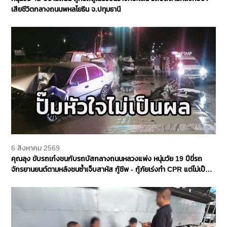
เสียชีวิตกลางถนนพหลโยธิน จ.ปทุมธานี
6 สิงหาคม 2569
คุณลุง ขับรถเก๋งชนกับรถบัสกลางถนนหลวงแพ่ง หนุ่มวัย 19 ปีขี่รถ
จักรยานยนต์ตามหลังชนซ้ำเจ็บสาหัส กู้ชีพ - กู้ภัยเร่งทำ CPR แต่ไม่เป็น
ผล