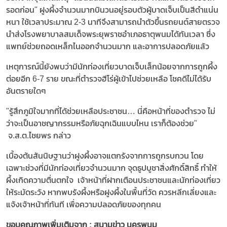
รอดก่อน" ฝูงผึ้งจำนวนมากบินวนอยู่รอบตัวผู้บาดเจ็บเป็นสีดำแน่น
หนา ใช้เวลาประมาณ 2-3 นาทีจึงสามารถนำตัวขึ้นรถยนต์สายตรวจ
นำส่งโรงพยาบาลสมเด็จพระยุพราชอำเภอธาตุพนมได้ทันเวลา ซึ่ง
แพทย์ช่วยถอดเหล็กไนออกจำนวนมาก และอาการปลอดภัยแล้ว
เหตุการณ์นี้ยังพบว่ามีนักท่องเที่ยวบาดเจ็บเล็กน้อยจากการถูกผึ้ง
ต่อยอีก 6-7 ราย ขณะที่ตำรวจฮีโร่ผู้เข้าไปช่วยเหลือ โชคดีไม่ได้รับ
อันตรายใดๆ
"รู้สึกภูมิใจมากที่ได้ช่วยเหลือประชาชน… นี่คือหน้าที่ของตำรวจ ไม่
ว่าจะเป็นอาชญากรรมหรือภัยฉุกเฉินแบบไหน เราก็ต้องช่วย"
จ.ส.ต.ไชยพร กล่าว
เบื้องต้นสันนิษฐานว่าฝูงผึ้งอาจแตกรังจากการถูกรบกวน โดย
เฉพาะช่วงที่มีนักท่องเที่ยวจำนวนมาก จุดธูปบูชาสิ่งศักดิ์สิทธิ์ ทำให้
ผึ้งเกิดความตื่นตกใจ เจ้าหน้าที่ฝากเตือนประชาชนและนักท่องเที่ยว
ให้ระมัดระวัง หากพบรังผึ้งหรือฝูงผึ้งในพื้นที่วัด ควรหลีกเลี่ยงและ
แจ้งเจ้าหน้าที่ทันที เพื่อความปลอดภัยของทุกคน
ขอบคุณภาพเพิ่มเติมจาก : สนามข่าว นครพนม