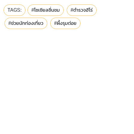
TAGS:
#โซเชียลชื่นชม
#ตำรวจฮีโร่
#ช่วยนักท่องเที่ยว
#ผึ้งรุมต่อย