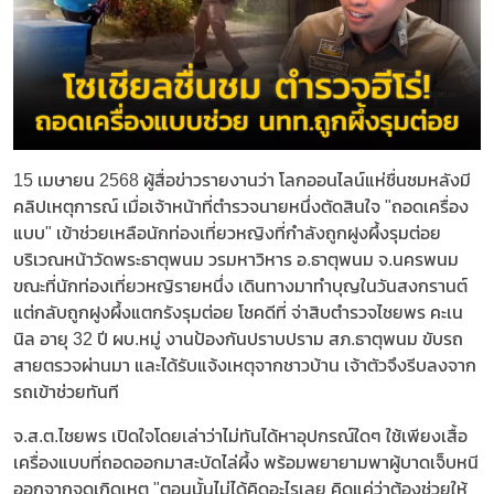
15 เมษายน 2568 ผู้สื่อข่าวรายงานว่า โลกออนไลน์แห่ชื่นชมหลังมี
คลิปเหตุการณ์ เมื่อเจ้าหน้าที่ตำรวจนายหนึ่งตัดสินใจ "ถอดเครื่อง
แบบ" เข้าช่วยเหลือนักท่องเที่ยวหญิงที่กำลังถูกฝูงผึ้งรุมต่อย
บริเวณหน้าวัดพระธาตุพนม วรมหาวิหาร อ.ธาตุพนม จ.นครพนม
ขณะที่นักท่องเที่ยวหญิรายหนึ่ง เดินทางมาทำบุญในวันสงกรานต์
แต่กลับถูกฝูงผึ้งแตกรังรุมต่อย โชคดีที่ จ่าสิบตำรวจไชยพร คะเน
นิล อายุ 32 ปี ผบ.หมู่ งานป้องกันปราบปราม สภ.ธาตุพนม ขับรถ
สายตรวจผ่านมา และได้รับแจ้งเหตุจากชาวบ้าน เจ้าตัวจึงรีบลงจาก
รถเข้าช่วยทันที
จ.ส.ต.ไชยพร เปิดใจโดยเล่าว่าไม่ทันได้หาอุปกรณ์ใดๆ ใช้เพียงเสื้อ
เครื่องแบบที่ถอดออกมาสะบัดไล่ผึ้ง พร้อมพยายามพาผู้บาดเจ็บหนี
ออกจากจุดเกิดเหตุ "ตอนนั้นไม่ได้คิดอะไรเลย คิดแค่ว่าต้องช่วยให้