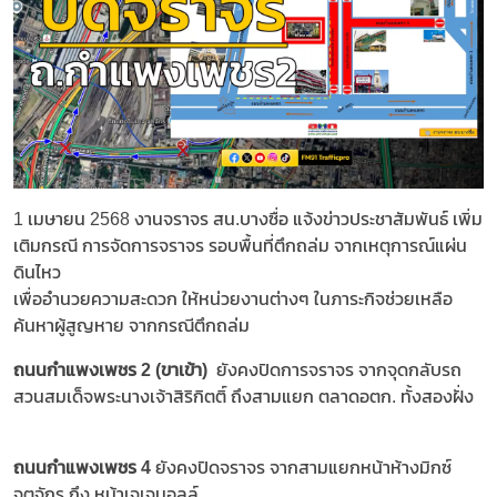
1 เมษายน 2568 งานจราจร สน.บางซื่อ แจ้งข่าวประชาสัมพันธ์ เพิ่ม
เติมกรณี การจัดการจราจร รอบพื้นที่ตึกถล่ม จากเหตุการณ์แผ่น
ดินไหว
เพื่ออำนวยความสะดวก ให้หน่วยงานต่างๆ ในภาระกิจช่วยเหลือ
ค้นหาผู้สูญหาย จากกรณีตึกถล่ม
ถนนกำแพงเพชร 2 (ขาเข้า)
ยังคงปิดการจราจร จากจุดกลับรถ
สวนสมเด็จพระนางเจ้าสิริกิตติ์ ถึงสามแยก ตลาดอตก. ทั้งสองฝั่ง
ถนนกำแพงเพชร 4
ยังคงปิดจราจร จากสามแยกหน้าห้างมิกซ์
จตุจักร ถึง หน้าเจเจมอลล์