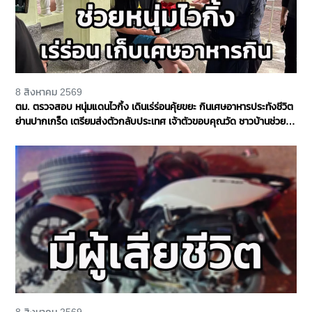
8 สิงหาคม 2569
ตม. ตรวจสอบ หนุ่มแดนไวกิ้ง เดินเร่ร่อนคุ้ยขยะ กินเศษอาหารประทังชีวิต
ย่านปากเกร็ด เตรียมส่งตัวกลับประเทศ เจ้าตัวขอบคุณวัด ชาวบ้านช่วย
เหลือ จ.นนทบุรี