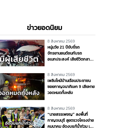
ข่าวยอดนิยม
8 สิงหาคม 2569
หนุ่มวัย 21 ปีขับขี่รถ
จักรยานยนต์ชนกับรถ
อเนกประสงค์ เสียชีวิตกลาง
ถนนพุทธมณฑล สาย 4
จ.นครปฐม
8 สิงหาคม 2569
เพลิงไหม้บ้านเรือนประชาชน
ซอยกาญจนาภิเษก 9 เสียหาย
วอดหมดทั้งหลัง
8 สิงหาคม 2569
“นายสรรเพชญ” ลงพื้นที่
กาญจนบุรี ลุยตรวจโครงข่าย
คมนาคม อัดงบแก้น้ำท่วม เพิ่ม