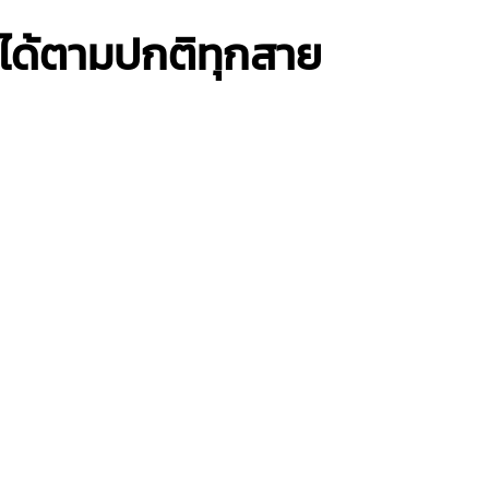
รได้ตามปกติทุกสาย