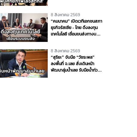
ศักยภาพโลจิสติกส์ สร้าง
โอกาสทางเศรษฐกิจ
8 สิงหาคม 2569
“คมนาคม” เปิดเวทีเอกชนสภา
ธุรกิจรัสเซีย - ไทย ดึงลงทุน
เทคโนโลยี เชื่อมขนส่งทางบก -
ราง - น้ำ - อากาศ หนุนไทยสู่
ศูนย์กลางโลจิสติกส์ภูมิภาค
8 สิงหาคม 2569
“สุริยะ” จับมือ “วัชระพล”
ลงพื้นที่ จ.เลย สั่งเดินหน้า
พัฒนาลุ่มน้ำเลย รับมือน้ำท่วม
- น้ำแล้ง พร้อมขับเคลื่อน
โครงการพัฒนาแหล่งน้ำตาม
แนวพระราชดำริ หนุนความ
มั่นคงด้านน้ำให้ประชาชนและ
ภาคการเกษตร