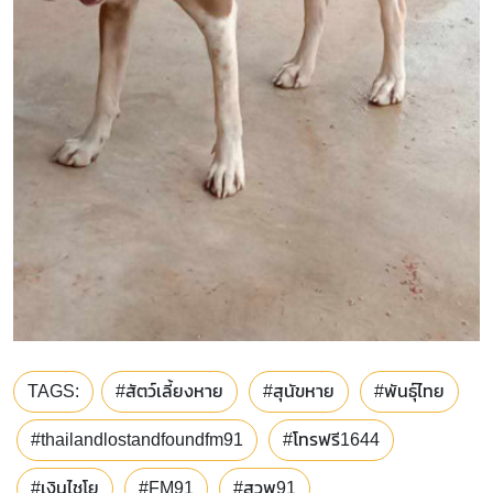
TAGS:
#สัตว์เลี้ยงหาย
#สุนัขหาย
#พันธุ์ไทย
#thailandlostandfoundfm91
#โทรฟรี1644
#เงินไชโย
#FM91
#สวพ91