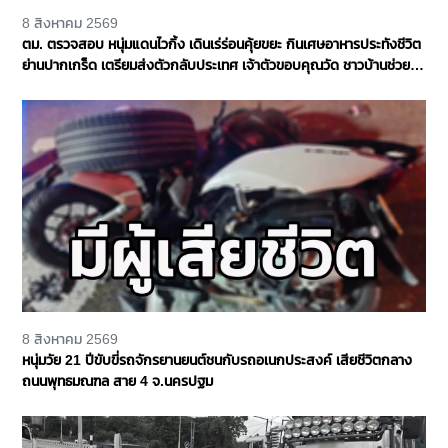
8 สิงหาคม 2569
ตม. ตรวจสอบ หนุ่มแดนไวกิ้ง เดินเร่ร่อนคุ้ยขยะ กินเศษอาหารประทังชีวิต
ย่านปากเกร็ด เตรียมส่งตัวกลับประเทศ เจ้าตัวขอบคุณวัด ชาวบ้านช่วย
เหลือ จ.นนทบุรี
8 สิงหาคม 2569
หนุ่มวัย 21 ปีขับขี่รถจักรยานยนต์ชนกับรถอเนกประสงค์ เสียชีวิตกลาง
ถนนพุทธมณฑล สาย 4 จ.นครปฐม