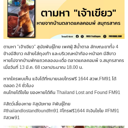
ตามหา "เจ้าเขียว" สุนัขพันธุ์ไทย เพศผู้ สีน้ำตาล ลักษณะขาทั้ง 4
ข้างมีสีขาว คล้ายใส่ถุงเท้า และบริเวณหน้าท้อง-หน้าอก มีสีขาว
หายไปจากบ้านพักแถวคลองมะเดื่อ ตลาดแคลคอมพ์ จ.สมุทรสาคร
เมื่อวันที่ 13 มี.ค. 68 เวลาประมาณ 18.00 น.
หากใครพบเห็น แจ้งได้ที่หมายเลขโทรฟรี 1644 สวพ.FM91 ได้
ตลอด 24 ชั่วโมง
คนไทยได้ไชโย ของหายได้คืน Thailand Lost and Found FM91
#สัตว์เลี้ยงหาย #สุนัขหาย #พันธุ์ไทย
#thailandlostandfoundfm91 #โทรฟรี1644 #เงินไชโย #FM91
#สวพ91