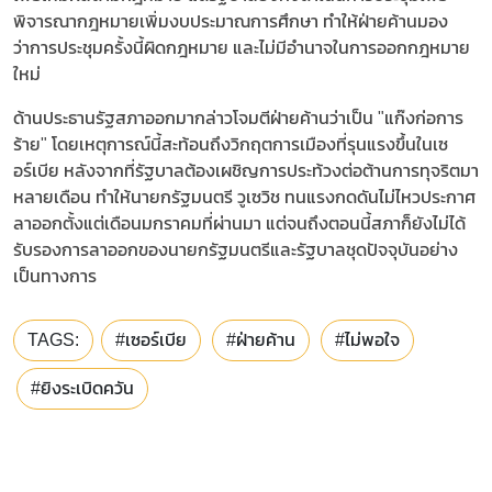
พิจารณากฎหมายเพิ่มงบประมาณการศึกษา ทำให้ฝ่ายค้านมอง
ว่าการประชุมครั้งนี้ผิดกฎหมาย และไม่มีอำนาจในการออกกฎหมาย
ใหม่
ด้านประธานรัฐสภาออกมากล่าวโจมตีฝ่ายค้านว่าเป็น "แก๊งก่อการ
ร้าย" โดยเหตุการณ์นี้สะท้อนถึงวิกฤตการเมืองที่รุนแรงขึ้นในเซ
อร์เบีย หลังจากที่รัฐบาลต้องเผชิญการประท้วงต่อต้านการทุจริตมา
หลายเดือน ทำให้นายกรัฐมนตรี วูเซวิช ทนแรงกดดันไม่ไหวประกาศ
ลาออกตั้งแต่เดือนมกราคมที่ผ่านมา แต่จนถึงตอนนี้สภาก็ยังไม่ได้
รับรองการลาออกของนายกรัฐมนตรีและรัฐบาลชุดปัจจุบันอย่าง
เป็นทางการ
TAGS:
#เซอร์เบีย
#ฝ่ายค้าน
#ไม่พอใจ
#ยิงระเบิดควัน