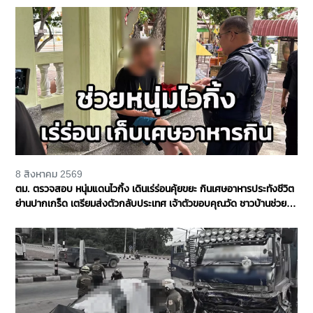
8 สิงหาคม 2569
ตม. ตรวจสอบ หนุ่มแดนไวกิ้ง เดินเร่ร่อนคุ้ยขยะ กินเศษอาหารประทังชีวิต
ย่านปากเกร็ด เตรียมส่งตัวกลับประเทศ เจ้าตัวขอบคุณวัด ชาวบ้านช่วย
เหลือ จ.นนทบุรี