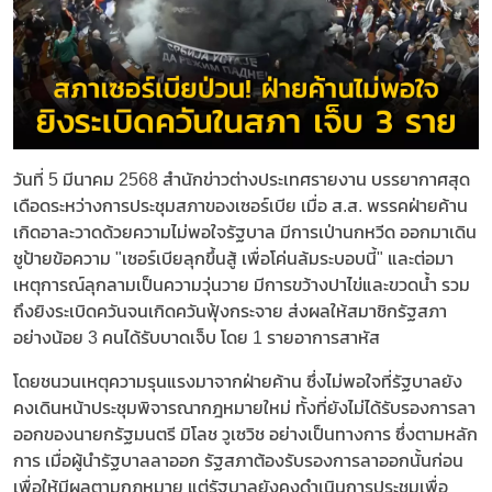
วันที่ 5 มีนาคม 2568 สำนักข่าวต่างประเทศรายงาน บรรยากาศสุด
เดือดระหว่างการประชุมสภาของเซอร์เบีย เมื่อ ส.ส. พรรคฝ่ายค้าน
เกิดอาละวาดด้วยความไม่พอใจรัฐบาล มีการเป่านกหวีด ออกมาเดิน
ชูป้ายข้อความ "เซอร์เบียลุกขึ้นสู้ เพื่อโค่นล้มระบอบนี้" และต่อมา
เหตุการณ์ลุกลามเป็นความวุ่นวาย มีการขว้างปาไข่และขวดน้ำ รวม
ถึงยิงระเบิดควันจนเกิดควันฟุ้งกระจาย ส่งผลให้สมาชิกรัฐสภา
อย่างน้อย 3 คนได้รับบาดเจ็บ โดย 1 รายอาการสาหัส
โดยชนวนเหตุความรุนแรงมาจากฝ่ายค้าน ซึ่งไม่พอใจที่รัฐบาลยัง
คงเดินหน้าประชุมพิจารณากฎหมายใหม่ ทั้งที่ยังไม่ได้รับรองการลา
ออกของนายกรัฐมนตรี มิโลช วูเซวิช อย่างเป็นทางการ ซึ่งตามหลัก
การ เมื่อผู้นำรัฐบาลลาออก รัฐสภาต้องรับรองการลาออกนั้นก่อน
เพื่อให้มีผลตามกฎหมาย แต่รัฐบาลยังคงดำเนินการประชุมเพื่อ