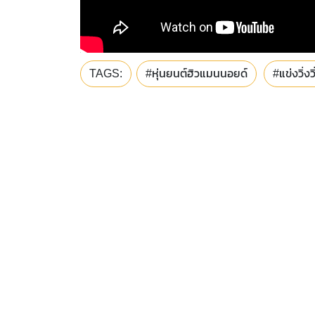
TAGS:
#หุ่นยนต์ฮิวแมนนอยด์
#แข่งวิ่