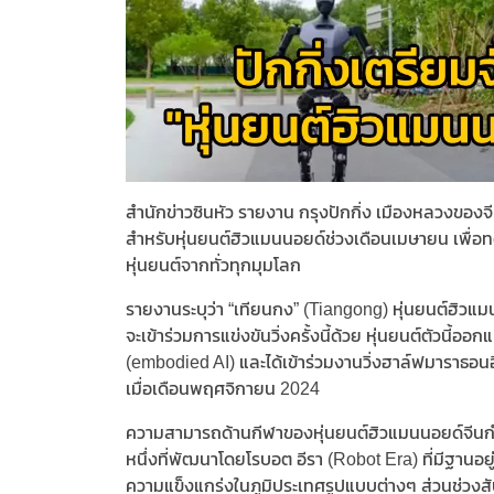
สำนักข่าวซินหัว รายงาน กรุงปักกิ่ง เมืองหลวงของ
สำหรับหุ่นยนต์ฮิวแมนนอยด์ช่วงเดือนเมษายน เพื่อทด
หุ่นยนต์จากทั่วทุกมุมโลก
รายงานระบุว่า “เทียนกง” (Tiangong) หุ่นยนต์ฮิวแมน
จะเข้าร่วมการแข่งขันวิ่งครั้งนี้ด้วย หุ่นยนต์ตัวน
(embodied AI) และได้เข้าร่วมงานวิ่งฮาล์ฟมาราธอนอี้จ
เมื่อเดือนพฤศจิกายน 2024
ความสามารถด้านกีฬาของหุ่นยนต์ฮิวแมนนอยด์จีนกำล
หนึ่งที่พัฒนาโดยโรบอต อีรา (Robot Era) ที่มีฐานอย
ความแข็งแกร่งในภูมิประเทศรูปแบบต่างๆ ส่วนช่วงสัปดา