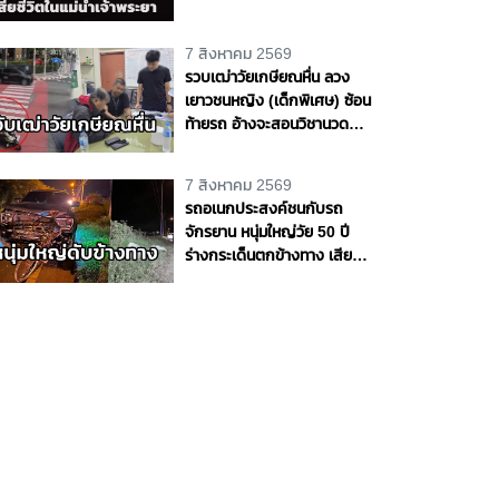
7 สิงหาคม 2569
รวบเฒ่าวัยเกษียณหื่น ลวง
เยาวชนหญิง (เด็กพิเศษ) ซ้อน
ท้ายรถ อ้างจะสอนวิชานวด
ก่อนเลี้ยวเข้าโรงแรมกระทำ
ชำเรา กลางกรุง
7 สิงหาคม 2569
รถอเนกประสงค์ชนกับรถ
จักรยาน หนุ่มใหญ่วัย 50 ปี
ร่างกระเด็นตกข้างทาง เสีย
ชีวิตริมถนนสายบางขันธ์ -
หนองเสือ จ.ปทุมธานี