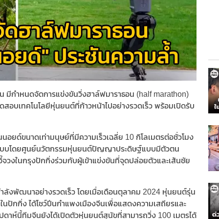
จีน มีกำหนดจัดการแข่งขันวิ่งฮาล์ฟมาราธอน (half marathon)
สอบเทคโนโลยีหุ่นยนต์ที่ก้าวหน้าไปอย่างรวดเร็ว พร้อมเปิดรับ
นอยด์ขนาดเท่ามนุษย์ที่มีความเร็วเฉลี่ย 10 กิโลเมตรต่อชั่วโมง
ี้ออกแบบโดยศูนย์นวัตกรรมหุ่นยนต์ปัญญาประดิษฐ์แบบมีตัวตน
วงในกรุงปักกิ่งร่วมกับผู้เข้าแข่งขันที่จุดปล่อยตัวและเส้นชัย
ังพัฒนาอย่างรวดเร็ว โดยเมื่อเดือนตุลาคม 2024 หุ่นยนต์รุ่น
ู่ในปักกิ่ง ได้โชว์ปีนกำแพงเมืองจีนเพื่อแสดงความเสถียรและ
ห์นี้ทีมจีนยังได้เปิดตัวหุ่นยนต์สุนัขที่สามารถวิ่ง 100 เมตรได้