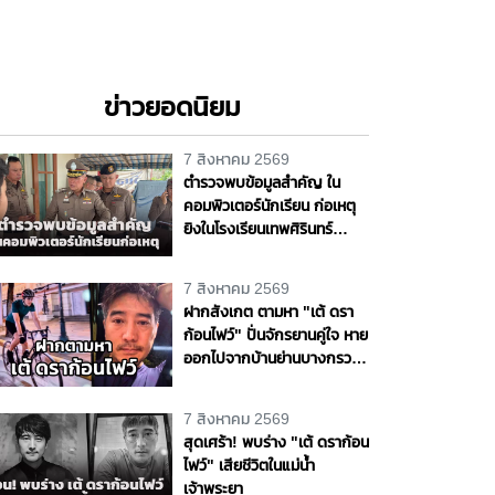
ข่าวยอดนิยม
7 สิงหาคม 2569
ตำรวจพบข้อมูลสำคัญ ใน
คอมพิวเตอร์นักเรียน ก่อเหตุ
ยิงในโรงเรียนเทพศิรินทร์
นนทบุรี
7 สิงหาคม 2569
ฝากสังเกต ตามหา "เต้ ดรา
ก้อนไฟว์" ปั่นจักรยานคู่ใจ หาย
ออกไปจากบ้านย่านบางกรวย
แฟนสาวเห็นผิดปกติ รุดแจ้ง
ความหวั่นเกิดเหตุร้าย
7 สิงหาคม 2569
สุดเศร้า! พบร่าง "เต้ ดราก้อน
ไฟว์" เสียชีวิตในแม่น้ำ
เจ้าพระยา