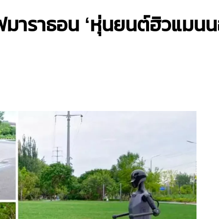
์ฟมาราธอน ‘หุ่นยนต์ฮิวแมนน