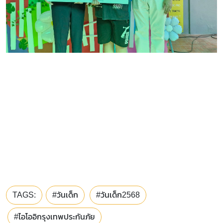
TAGS:
#วันเด็ก
#วันเด็ก2568
#ไอโออิกรุงเทพประกันภัย