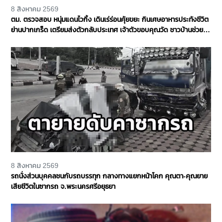
8 สิงหาคม 2569
ตม. ตรวจสอบ หนุ่มแดนไวกิ้ง เดินเร่ร่อนคุ้ยขยะ กินเศษอาหารประทังชีวิต
ย่านปากเกร็ด เตรียมส่งตัวกลับประเทศ เจ้าตัวขอบคุณวัด ชาวบ้านช่วย
เหลือ จ.นนทบุรี
8 สิงหาคม 2569
รถนั่งส่วนบุคคลชนกับรถบรรทุก กลางทางแยกหน้าโคก คุณตา-คุณยาย
เสียชีวิตในซากรถ จ.พระนครศรีอยุธยา