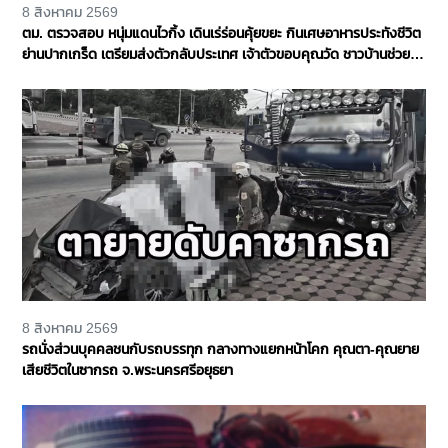
8 สิงหาคม 2569
ตม. ตรวจสอบ หนุ่มแดนไวกิ้ง เดินเร่ร่อนคุ้ยขยะ กินเศษอาหารประทังชีวิต
ย่านปากเกร็ด เตรียมส่งตัวกลับประเทศ เจ้าตัวขอบคุณวัด ชาวบ้านช่วย
เหลือ จ.นนทบุรี
8 สิงหาคม 2569
รถนั่งส่วนบุคคลชนกับรถบรรทุก กลางทางแยกหน้าโคก คุณตา-คุณยาย
เสียชีวิตในซากรถ จ.พระนครศรีอยุธยา