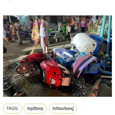
TAGS:
#อุบัติเหตุ
#เกือบดับหมู่