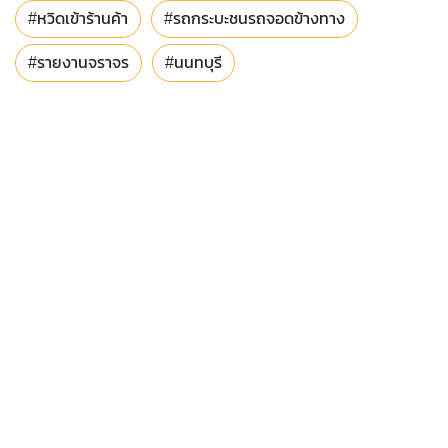
#หวิดเข้าร้านค้า
#รถกระบะชนรถจอดข้างทาง
#รายงานจราจร
#นนทบุรี