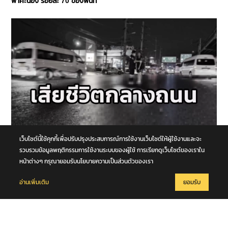
ฟ้าคะนอง ร้อยละ 70 ของพื้นที่
เว็บไซต์นี้ใช้คุกกี้เพื่อปรับปรุงประสบการณ์การใช้งานเว็บไซต์ให้ผู้ใช้งานและจะ
6 สิงหาคม 2569
หนุ่มวัย 42 ปีข้ามถนน ถูกรถตู้เฉี่ยวชนร่างกระเด็น รถบัสตามหลังทับซ้ำ
รวบรวมข้อมูลพฤติกรรมการใช้งานระบบของผู้ใช้ การเรียกดูเว็บไซต์ของเราใน
เสียชีวิตกลางถนนพหลโยธิน จ.ปทุมธานี
หน้าต่างๆ กรุณายอมรับนโยบายความเป็นส่วนตัวของเรา
อ่านเพิ่มเติม
ยอมรับ