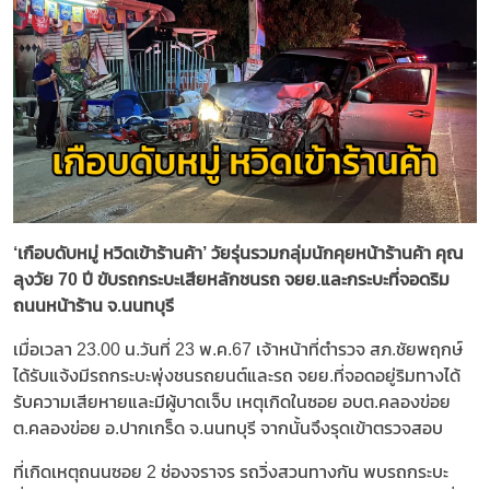
‘เกือบดับหมู่ หวิดเข้าร้านค้า’ วัยรุ่นรวมกลุ่มนักคุยหน้าร้านค้า คุณ
ลุงวัย 70 ปี ขับรถกระบะเสียหลักชนรถ จยย.และกระบะที่จอดริม
ถนนหน้าร้าน จ.นนทบุรี
เมื่อเวลา 23.00 น.วันที่ 23 พ.ค.67 เจ้าหน้าที่ตำรวจ สภ.ชัยพฤกษ์
ได้รับแจ้งมีรถกระบะพุ่งชนรถยนต์และรถ จยย.ที่จอดอยู่ริมทางได้
รับความเสียหายและมีผู้บาดเจ็บ เหตุเกิดในซอย อบต.คลองข่อย
ต.คลองข่อย อ.ปากเกร็ด จ.นนทบุรี จากนั้นจึงรุดเข้าตรวจสอบ
ที่เกิดเหตุถนนซอย 2 ช่องจราจร รถวิ่งสวนทางกัน พบรถกระบะ