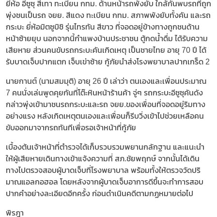
ยี่ห้อ อีซูซุ สีเทา ทะเบียน กทม. ด้านหน้ารถพังยับ ใกล้กันพบรถที่ถูก
พุ่งชนเป็นรถ จยย. สีแดง ทะเบียน กทม. สภาพพังยับทั้งคัน และรถ
กระบะ ยี่ห้อมิตซูบิชิ รุ่นไทรทัน สีขาว ที่จอดอยู่ข้างทางถูกชนด้าน
หน้าซ้ายยุบ นอกจากนี้กำแพงบ้านประชาชน ตู้กดน้ำดื่ม ได้รับความ
เสียหาย ส่วนคนขับรถกระบะคันเกิดเหตุ เป็นชายไทย อายุ 70 ปี ได้
รับบาดเจ็บปากแตก เจ็บเข่าซ้าย กู้ภัยนำส่งโรงพยาบาลปากเกร็ด 2
นายกานต์ (นามสมมุติ) อายุ 26 ปี เล่าว่า ตนเองและเพื่อนประมาณ
7 คนนั่งเล่นพูดคุยกันที่โต๊ะหินหน้าร้านค้า จู่ๆ รถกระบะอีซูซุคันดัง
กล่าวพุ่งเข้ามาชนรถกระบะและรถ จยย.ของเพื่อนที่จอดอยู่ริมทาง
อย่างแรง หลังเกิดเหตุตนเองและเพื่อนก็รีบวิ่งเข้าไปช่วยเหลือคน
ขับออกมาจากรถทันทีเพื่อรอเจ้าหน้าที่กู้ภัย
เบื้องต้นเจ้าหน้าที่ตำรวจได้เก็บรวบรวมพยานกลักฐาน และแนะนำ
ให้ผู้เสียหายเดินทางเข้าแจ้งความที่ สภ.ชัยพฤกษ์ จากนั้นได้เดิน
ทางไปตรวจสอบผู้บาดเจ็บที่โรงพยาบาล พร้อมทั้งให้ตรวจวัดปริ
มาณแอลกอฮอล โดยหลังจากผู้บาดเจ็บอาการดีขึ้นจะทำการสอบ
ปากคำอย่างละเอียดอีกครั้ง ก่อนดำเนินคดีตามกฏหมายต่อไป
พิรฎา