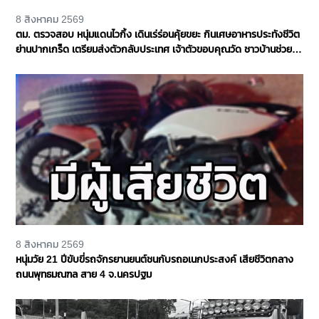
8 สิงหาคม 2569
ตม. ตรวจสอบ หนุ่มแดนไวกิ้ง เดินเร่ร่อนคุ้ยขยะ กินเศษอาหารประทังชีวิต
ย่านปากเกร็ด เตรียมส่งตัวกลับประเทศ เจ้าตัวขอบคุณวัด ชาวบ้านช่วย
เหลือ จ.นนทบุรี
8 สิงหาคม 2569
หนุ่มวัย 21 ปีขับขี่รถจักรยานยนต์ชนกับรถอเนกประสงค์ เสียชีวิตกลาง
ถนนพุทธมณฑล สาย 4 จ.นครปฐม