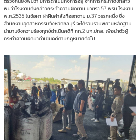
ตรวจค้นยังพบว่า มีการดำเนินกิจการอยู่ จากการกระทำดังกล่าว
พบว่าโรงงานดังกล่าวกระทำความผิดตาม มาตรา 57 พรบ.โรงงาน
พ.ศ.2535 ในข้อหา ฝ่าฝืนคำสั่งที่ออกตาม ม.37 วรรคหนึ่ง ซึ่ง
สำนักงานอุตสาหกรรมจังหวัดชลบุรี จะได้รวบรวมพยานหลักฐาน
นำมาแจ้งความร้องทุกข์ดำเนินคดีที่ กก.2 บก.ปทส. เพื่อนำตัวผู้
กระทำความผิดมาดำเนินคดีตามกฎหมายต่อไป