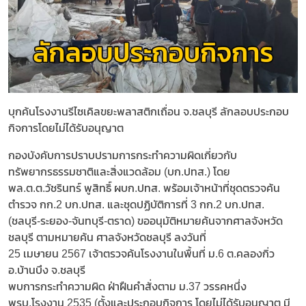
บุกค้นโรงงานรีไซเคิลขยะพลาสติกเถื่อน จ.ชลบุรี ลักลอบประกอบ
กิจการโดยไม่ได้รับอนุญาต
กองบังคับการปราบปรามการกระทำความผิดเกี่ยวกับ
ทรัพยากรธรรมชาติและสิ่งแวดล้อม (บก.ปทส.) โดย
พล.ต.ต.วัชรินทร์ พูสิทธิ์ ผบก.ปทส. พร้อมเจ้าหน้าที่ชุดตรวจค้น
ตำรวจ กก.2 บก.ปทส. และชุดปฏิบัติการที่ 3 กก.2 บก.ปทส.
(ชลบุรี-ระยอง-จันทบุรี-ตราด) ขออนุมัติหมายค้นจากศาลจังหวัด
ชลบุรี ตามหมายค้น ศาลจังหวัดชลบุรี ลงวันที่
25 เมษายน 2567 เจ้าตรวจค้นโรงงานในพื้นที่ ม.6 ต.คลองกิ่ว
อ.บ้านบึง จ.ชลบุรี
​พบการกระทำความผิด ฝ่าฝืนคำสั่งตาม ม.37 วรรคหนึ่ง
พรบ.โรงงาน 2535 (ตั้งและประกอบกิจการ โดยไม่ได้รับอนุญาต มี