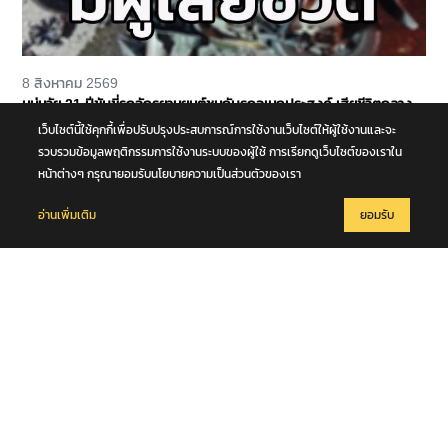
8 สิงหาคม 2569
หนุ่มวัย 21 ปีขับขี่รถจักรยานยนต์ชนกับรถอเนกประสงค์ เสียชีวิตกลาง
ถนนพุทธมณฑล สาย 4 จ.นครปฐม
เว็บไซต์นี้ใช้คุกกี้เพื่อปรับปรุงประสบการณ์การใช้งานเว็บไซต์ให้ผู้ใช้งานและจะ
รวบรวมข้อมูลพฤติกรรมการใช้งานระบบของผู้ใช้ การเรียกดูเว็บไซต์ของเราใน
หน้าต่างๆ กรุณายอมรับนโยบายความเป็นส่วนตัวของเรา
อ่านเพิ่มเติม
ยอมรับ
8 สิงหาคม 2569
มท.2 พลพีร์ สุวรรณฉวี นำชุดปฏิบัติการพิเศษกรมการปกครอง (DOPA
S.W.A.T.) เปิดปฏิบัติการ “บารมีโสธร” บุกจับผับเถื่อนอัพยา กลางเมือง