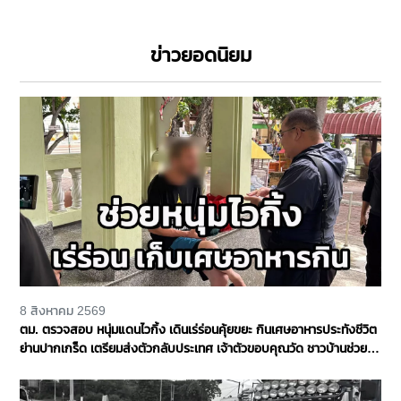
ข่าวยอดนิยม
8 สิงหาคม 2569
ตม. ตรวจสอบ หนุ่มแดนไวกิ้ง เดินเร่ร่อนคุ้ยขยะ กินเศษอาหารประทังชีวิต
ย่านปากเกร็ด เตรียมส่งตัวกลับประเทศ เจ้าตัวขอบคุณวัด ชาวบ้านช่วย
เหลือ จ.นนทบุรี