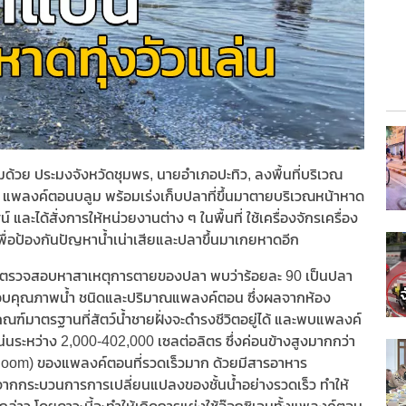
้อมด้วย ประมงจังหวัดชุมพร, นายอำเภอปะทิว, ลงพื้นที่บริเวณ
 แพลงค์ตอนบลูม พร้อมเร่งเก็บปลาที่ขึ้นมาตายบริเวณหน้าหาด
 และได้สั่งการให้หน่วยงานต่าง ๆ ในพื้นที่ ใช้เครื่องจักรเครื่อง
พื่อป้องกันปัญหาน้ำเน่าเสียและปลาขึ้นมาเกยหาดอีก
นที่ตรวจสอบหาสาเหตุการตายของปลา พบว่าร้อยละ 90 เป็นปลา
วจสอบคุณภาพน้ำ ชนิดและปริมาณแพลงค์ตอน ซึ่งผลจากห้อง
กณฑ์มาตรฐานที่สัตว์น้ำชายฝั่งจะดำรงชีวิตอยู่ได้ และพบแพลงค์
ะหว่าง 2,000-402,000 เซลต่อลิตร ซึ่งค่อนข้างสูงมากกว่า
(bloom) ของแพลงค์ตอนที่รวดเร็วมาก ด้วยมีสารอาหาร
ิดจากกระบวนการการเปลี่ยนแปลงของชั้นน้ำอย่างรวดเร็ว ทำให้