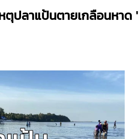
ตุปลาแป้นตายเกลือนหาด 'ท