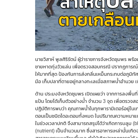
นายวิสาห์ พูลศิริรัตน์ ผู้ว่าราชการจังหวัดชุมพร พร
ชายหาดทุ่งวัวแล่น เพื่อตรวจสอบกรณี ปรากฏการณ์
ให้มากที่สุด ป้องกันการส่งกลิ่นเหม็นกระทบต่อภูมิทัศน์
มือ เก็บปลาที่ตายอยู่กลางทะเลเมื่อสภาพน้ำอำนวย เ
ด้าน ประมงจังหวัดชุมพร เปิดเผยว่า จากการลงพื้
แป้น โดยได้เก็บตัวอย่างน้ำ จำนวน 3 จุด เพื่อตร
ปฏิบัติการพบว่า คุณภาพน้ำในทุกพารามิเตอร์อยู่ในเ
ตอนเป็นชนิดไดอะตอมทั้งหมด ในปริมาณความหนาแน่นร
ในช่วงเวลาปกติ จึงสามารถสรุปได้ว่าเกิดการบลูม 
(nutrient) เป็นจำนวนมาก ซึ่งสารอาหารเหล่านั้นเก