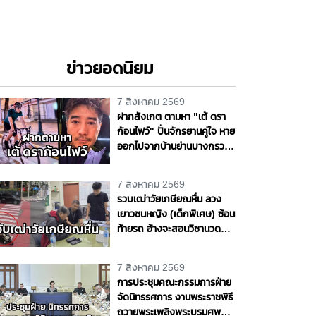
ข่าวยอดนิยม
7 สิงหาคม 2569
ฝากสังเกต ตามหา "เต้ ดรา
ก้อนไฟว์" ปั่นจักรยานคู่ใจ หาย
ออกไปจากบ้านย่านบางกรวย
แฟนสาวเห็นผิดปกติ รุดแจ้ง
ความหวั่นเกิดเหตุร้าย
7 สิงหาคม 2569
รวบเฒ่าวัยเกษียณหื่น ลวง
เยาวชนหญิง (เด็กพิเศษ) ซ้อน
ท้ายรถ อ้างจะสอนวิชานวด
ก่อนเลี้ยวเข้าโรงแรมกระทำ
ชำเรา กลางกรุง
7 สิงหาคม 2569
การประชุมคณะกรรมการฝ่าย
จัดนิทรรศการ งานพระราชพิธี
ถวายพระเพลิงพระบรมศพ