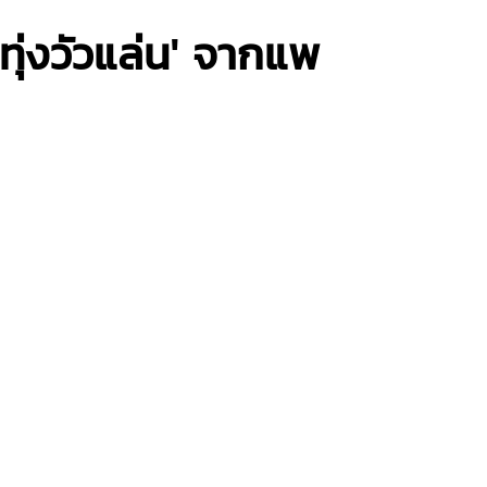
ุ่งวัวแล่น' จากแพ