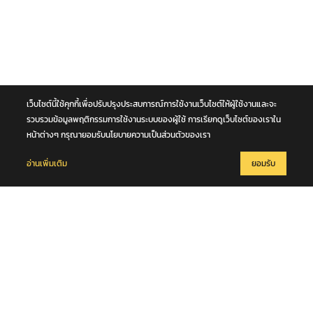
เว็บไซต์นี้ใช้คุกกี้เพื่อปรับปรุงประสบการณ์การใช้งานเว็บไซต์ให้ผู้ใช้งานและจะ
รวบรวมข้อมูลพฤติกรรมการใช้งานระบบของผู้ใช้ การเรียกดูเว็บไซต์ของเราใน
8 มกราคม 2569
หน้าต่างๆ กรุณายอมรับนโยบายความเป็นส่วนตัวของเรา
PEA ชวนร่วมงานวันเด็ก "PEA SAFETY FUN PARK"
อ่านเพิ่มเติม
ยอมรับ