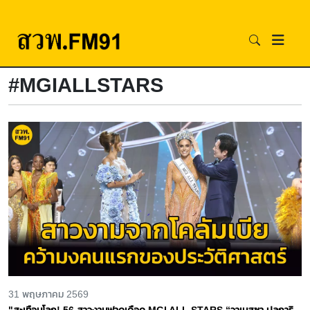
#MGIALLSTARS
31 พฤษภาคม 2569
"สะเทือนโลก! 56 สาวงามฟาดเดือด MGI ALL STARS “วาเนสซา ปุลการิ