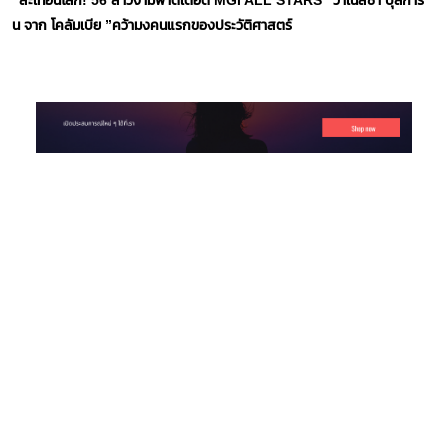
น จาก โคลัมเบีย ”คว้ามงคนแรกของประวัติศาสตร์