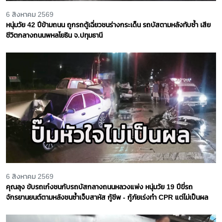
6 สิงหาคม 2569
หนุ่มวัย 42 ปีข้ามถนน ถูกรถตู้เฉี่ยวชนร่างกระเด็น รถบัสตามหลังทับซ้ำ เสีย
ชีวิตกลางถนนพหลโยธิน จ.ปทุมธานี
6 สิงหาคม 2569
คุณลุง ขับรถเก๋งชนกับรถบัสกลางถนนหลวงแพ่ง หนุ่มวัย 19 ปีขี่รถ
จักรยานยนต์ตามหลังชนซ้ำเจ็บสาหัส กู้ชีพ - กู้ภัยเร่งทำ CPR แต่ไม่เป็นผล