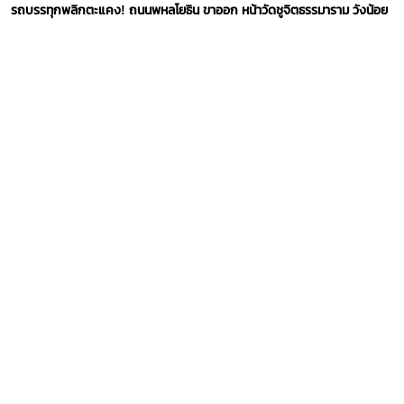
รถบรรทุกพลิกตะแคง! ถนนพหลโยธิน ขาออก หน้าวัดชูจิตธรรมาราม วังน้อย
5 สิงหาคม 2569
รถติดแทบไม่ขยับ! คู่ขนานลอยฟ้าบรมราชชนนี
5 สิงหาคม 2569
อุบัติเหตุ รถติด! ถนนราชพฤกษ์ ขาเข้า เชิงทางลงอุโมงค์นครอินทร์
4 สิงหาคม 2569
ถนนดินแดง มุ่งหน้าอนุสาวรีย์ชัยสมรภูมิ ติดขัดมาก!
4 สิงหาคม 2569
รถบรรทุกหนักจอดเสีย! ถนนพระราม 4 ขาเข้า ก่อนถึงปากซอยงามดูพลี รถ
ติดขัดมาก