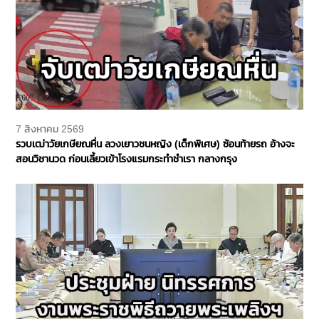
7 สิงหาคม 2569
รวบเฒ่าวัยเกษียณหื่น ลวงเยาวชนหญิง (เด็กพิเศษ) ซ้อนท้ายรถ อ้างจะ
สอนวิชานวด ก่อนเลี้ยวเข้าโรงแรมกระทำชำเรา กลางกรุง