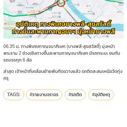
06.35 น. ทางพิเศษกาญจนาภิเษก (บางพลี-สุขสวัสดิ์) มุ่งหน้า
พระราม 2 ช่วงเชิงทางขึ้นสะพานกาญจนาภิเษก มีรถกระบะ ชนกับ
รถบรรทุก 6 ล้อ
ล่าสุด เจ้าหน้าที่เคลื่อนย้ายพ้นกีดขวางแล้ว รถติดสะสมเหนือวัดทุ่ง
ครุ
TAGS:
#รายงานจราจร
#รถติด
#อุบัติเหตุ