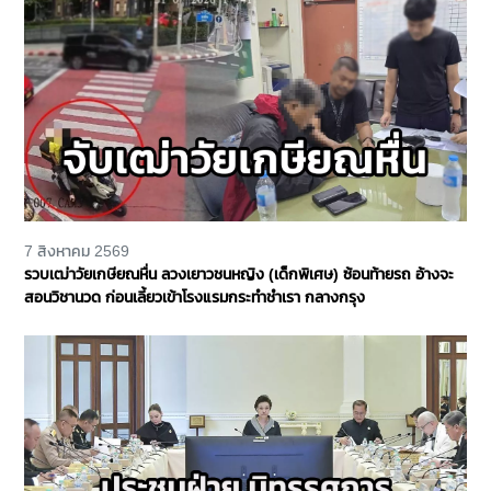
7 สิงหาคม 2569
รวบเฒ่าวัยเกษียณหื่น ลวงเยาวชนหญิง (เด็กพิเศษ) ซ้อนท้ายรถ อ้างจะ
สอนวิชานวด ก่อนเลี้ยวเข้าโรงแรมกระทำชำเรา กลางกรุง