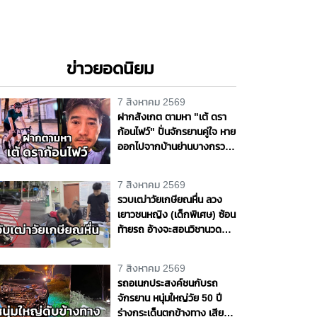
ข่าวยอดนิยม
7 สิงหาคม 2569
ฝากสังเกต ตามหา "เต้ ดรา
ก้อนไฟว์" ปั่นจักรยานคู่ใจ หาย
ออกไปจากบ้านย่านบางกรวย
แฟนสาวเห็นผิดปกติ รุดแจ้ง
ความหวั่นเกิดเหตุร้าย
7 สิงหาคม 2569
รวบเฒ่าวัยเกษียณหื่น ลวง
เยาวชนหญิง (เด็กพิเศษ) ซ้อน
ท้ายรถ อ้างจะสอนวิชานวด
ก่อนเลี้ยวเข้าโรงแรมกระทำ
ชำเรา กลางกรุง
7 สิงหาคม 2569
รถอเนกประสงค์ชนกับรถ
จักรยาน หนุ่มใหญ่วัย 50 ปี
ร่างกระเด็นตกข้างทาง เสีย