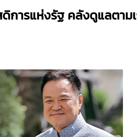
ดิการแห่งรัฐ คลังดูแลตามเก