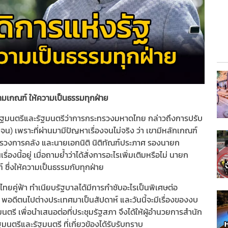
ตามเกณฑ์ ให้ความเป็นธรรมทุกฝ่าย
กรัฐมนตรีและรัฐมนตรีว่าการกระทรวงมหาดไทย กล่าวถึงการปรับ
จน) เพราะที่ผ่านมามีปัญหาเรื่องจนไม่จริง ว่า เขามีหลักเกณฑ์
ะทรวงการคลัง และนายเอกนิติ นิติทัณฑ์ประภาศ รองนายก
งนี้อยู่ เมื่อถามย้ำว่าได้สั่งการอะไรเพิ่มเติมหรือไม่ นายก
์ ซึ่งให้ความเป็นธรรมกับทุกฝ่าย
ทยคู่ฟ้า ทำเนียบรัฐบาลได้มีการกำชับอะไรเป็นพิเศษต่อ
 พอดีตนไปต่างประเทศมาเป็นสัปดาห์ และวันนี้จะมีเรื่องของงบ
รี เพื่อนำเสนอต่อที่ประชุมรัฐสภา จึงได้ให้ผู้อำนวยการสำนัก
ตรีและรัฐมนตรี ที่เกี่ยวข้องได้รับรับทราบ