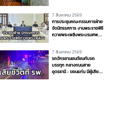
ชีวิตริมถนนสายบางขันธ์ -
หนองเสือ จ.ปทุมธานี
7 สิงหาคม 2569
การประชุมคณะกรรมการฝ่าย
จัดนิทรรศการ งานพระราชพิธี
ถวายพระเพลิงพระบรมศพ
สมเด็จพระนางเจ้าสิริกิติ์
พระบรมราชินีนาถ พระบรม
7 สิงหาคม 2569
ราชชนนีพันปีหลวง
รถจักรยานยนต์ชนกับรถ
บรรทุก กลางถนนสาย
อุดรธานี - ขอนแก่น มีผู้เสีย
ชีวิต 1 ราย จ.อุดรธานี