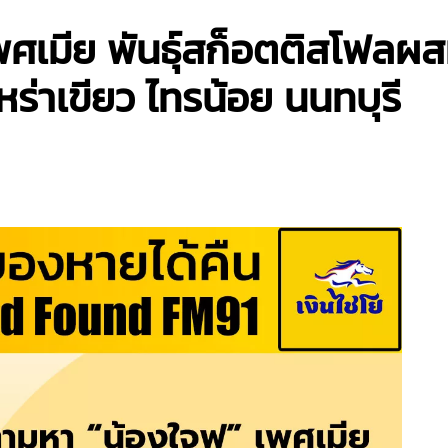
ศเมีย พันธุ์สก็อตติสโฟลผสมอ
หร่าเขียว ไทรน้อย นนทบุรี