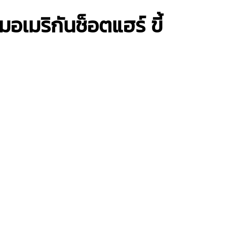
เมริกันช็อตแฮร์ ขี้