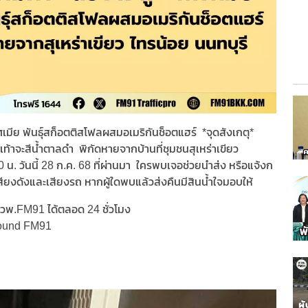
ศเมีย พันธุ์สก็อตติสโฟลผสมอเมริกันช็อตแฮร์ *จุดสังเกตุ*
ทุกเท้าจะสีน้ำตาลดำ พิกัดหายจากบ้านที่ชุมชนสุเหร่าเขียว
 น. วันนี้ 28 ก.ค. 68 ที่ผ่านมา ใครพบเจอช่วยนำส่ง หรือแจ้งก
ียงดังและเสียงรถ หากผู้ใดพบแล้วส่งคืนมีสินน้ำใจมอบให้
วพ.FM91 ได้ตลอด 24 ชั่วโมง
Found FM91