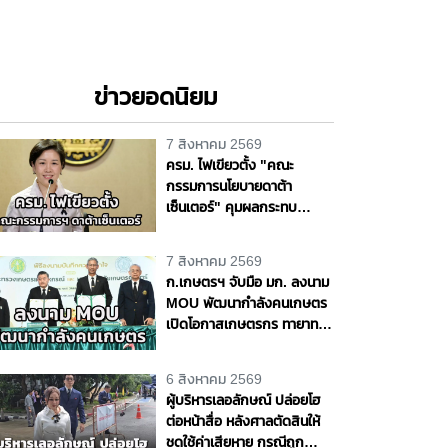
ข่าวยอดนิยม
7 สิงหาคม 2569
ครม. ไฟเขียวตั้ง "คณะ
กรรมการนโยบายดาต้า
เซ็นเตอร์" คุมผลกระทบ
พลังงาน - สิ่งแวดล้อม ธุรกิจ
ต้องเกิดประโยชน์ต่อประเทศ
7 สิงหาคม 2569
แท้จริง
ก.เกษตรฯ จับมือ มก. ลงนาม
MOU พัฒนากำลังคนเกษตร
เปิดโอกาสเกษตรกร ทายาท
เกษตรกร สะสมหน่วยกิต ต่อย
อดสู่ปริญญา
6 สิงหาคม 2569
ผู้บริหารเลอลักษณ์ ปล่อยโฮ
ต่อหน้าสื่อ หลังศาลตัดสินให้
ชดใช้ค่าเสียหาย กรณีถูก