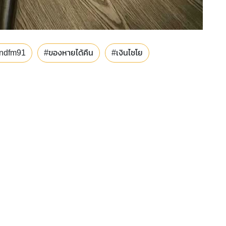
undfm91
#ของหายได้คืน
#เงินไชโย