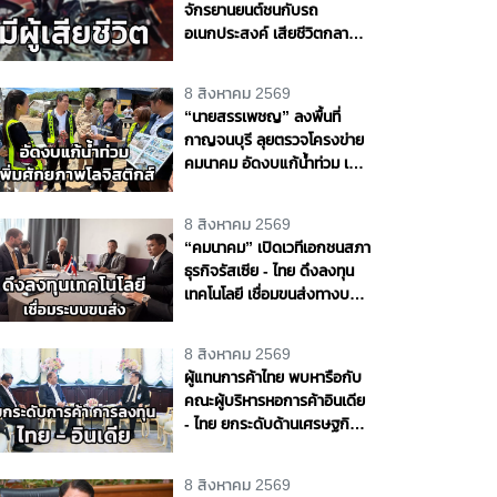
จักรยานยนต์ชนกับรถ
อเนกประสงค์ เสียชีวิตกลาง
ถนนพุทธมณฑล สาย 4
จ.นครปฐม
8 สิงหาคม 2569
“นายสรรเพชญ” ลงพื้นที่
กาญจนบุรี ลุยตรวจโครงข่าย
คมนาคม อัดงบแก้น้ำท่วม เพิ่ม
ศักยภาพโลจิสติกส์ สร้าง
โอกาสทางเศรษฐกิจ
8 สิงหาคม 2569
“คมนาคม” เปิดเวทีเอกชนสภา
ธุรกิจรัสเซีย - ไทย ดึงลงทุน
เทคโนโลยี เชื่อมขนส่งทางบก -
ราง - น้ำ - อากาศ หนุนไทยสู่
ศูนย์กลางโลจิสติกส์ภูมิภาค
8 สิงหาคม 2569
ผู้แทนการค้าไทย พบหารือกับ
คณะผู้บริหารหอการค้าอินเดีย
- ไทย ยกระดับด้านเศรษฐกิจ
การค้า และการลงทุนระหว่าง
ประเทศ
8 สิงหาคม 2569