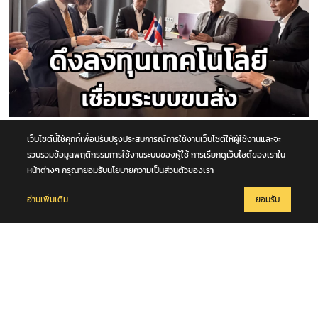
8 สิงหาคม 2569
เว็บไซต์นี้ใช้คุกกี้เพื่อปรับปรุงประสบการณ์การใช้งานเว็บไซต์ให้ผู้ใช้งานและจะ
“คมนาคม” เปิดเวทีเอกชนสภาธุรกิจรัสเซีย - ไทย ดึงลงทุนเทคโนโลยี เชื่อม
รวบรวมข้อมูลพฤติกรรมการใช้งานระบบของผู้ใช้ การเรียกดูเว็บไซต์ของเราใน
ขนส่งทางบก - ราง - น้ำ - อากาศ หนุนไทยสู่ศูนย์กลางโลจิสติกส์ภูมิภาค
หน้าต่างๆ กรุณายอมรับนโยบายความเป็นส่วนตัวของเรา
อ่านเพิ่มเติม
ยอมรับ