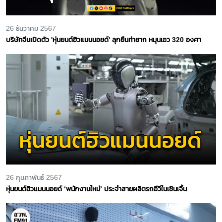
26 ธันวาคม 2567
บริษัทจีนเปิดตัว 'หุ่นยนต์ฮิวแมนนอยด์' ลุกยืนท่ายาก หมุนเอว 320 องศา
26 กุมภาพันธ์ 2567
หุ่นยนต์ฮิวแมนนอยด์ ‘พนักงานใหม่’ ประจำสายผลิตรถอีวีในเซินเจิ้น