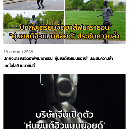
18 มกราคม 2568
ปักกิ่งเตรียมจัดฮาล์ฟมาราธอน ‘หุ่นยนต์ฮิวแมนนอยด์’ ประชันความล้ำ
เทคโนโลยี เมษายนนี้