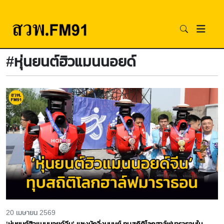
#หุ่นยนต์ฮิวแมนนอยด์
20 เมษายน 2569
‘หุ่นยนต์ฮิวแมนนอยด์จีน’ แซงนักวิ่งมนุษย์ ทุบสถิติโลกฮาล์ฟมาราธอนใน