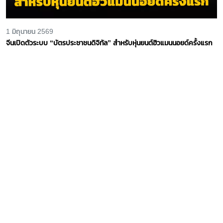
1 มิถุนายน 2569
จีนเปิดตัวระบบ “บัตรประชาชนดิจิทัล” สำหรับหุ่นยนต์ฮิวแมนนอยด์ครั้งแรก
23 เมษายน 2569
'หุ่นยนต์ฮิวแมนนอยด์' วิ่งทุบสถิติโลกมนุษย์ โชว์ศักยภาพระบบอัตโนมัติในศึก
ฮาล์ฟมาราธอนปักกิ่ง