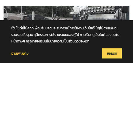
8 สิงหาคม 2569
ตม. ตรวจสอบ หนุ่มแดนไวกิ้ง เดินเร่ร่อนคุ้ยขยะ กินเศษอาหารประทังชีวิต
เว็บไซต์นี้ใช้คุกกี้เพื่อปรับปรุงประสบการณ์การใช้งานเว็บไซต์ให้ผู้ใช้งานและจะ
ย่านปากเกร็ด เตรียมส่งตัวกลับประเทศ เจ้าตัวขอบคุณวัด ชาวบ้านช่วยเหลือ
รวบรวมข้อมูลพฤติกรรมการใช้งานระบบของผู้ใช้ การเรียกดูเว็บไซต์ของเราใน
จ.นนทบุรี
หน้าต่างๆ กรุณายอมรับนโยบายความเป็นส่วนตัวของเรา
อ่านเพิ่มเติม
ยอมรับ
8 สิงหาคม 2569
รถนั่งส่วนบุคคลชนกับรถบรรทุก กลางทางแยกหน้าโคก คุณตา-คุณยาย เสีย
ชีวิตในซากรถ จ.พระนครศรีอยุธยา