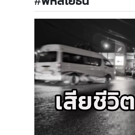
#พหลโยธิน