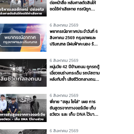
ต่อหน้าสื่อ หลังศาลตัดสินให้
ชดใช้ค่าเสียหาย กรณีถูก
"ต้อม รัชนีกร" ฟ้อง
6 สิงหาคม 2569
พยากรณ์อากาศประจำวันที่ 6
สิงหาคม 2569 กรุงเทพและ
ปริมณฑล มีฝนฟ้าคะนอง ร้อย
ละ 70 ของพื้นที่
6 สิงหาคม 2569
หนุ่มวัย 42 ปีข้ามถนน ถูกรถตู้
เฉี่ยวชนร่างกระเด็น รถบัสตาม
หลังทับซ้ำ เสียชีวิตกลางถนน
พหลโยธิน จ.ปทุมธานี
6 สิงหาคม 2569
พี่ชาย "ฮลุน โซโล่" เผย การ
ชันสูตรจากทางจอร์เจีย เก็บ
อวัยวะ และ เก็บ DNA ไว้บาง
ส่วน ส่วนสาเหตุการเสียชีวิต
ยังไม่ส่งมา
6 สิงหาคม 2569