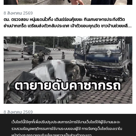
8 สิงหาคม 2569
ตม. ตรวจสอบ หนุ่มแดนไวกิ้ง เดินเร่ร่อนคุ้ยขยะ กินเศษอาหารประทังชีวิต
ย่านปากเกร็ด เตรียมส่งตัวกลับประเทศ เจ้าตัวขอบคุณวัด ชาวบ้านช่วยเหลือ
จ.นนทบุรี
8 สิงหาคม 2569
รถนั่งส่วนบุคคลชนกับรถบรรทุก กลางทางแยกหน้าโคก คุณตา-คุณยาย เสีย
เว็บไซต์นี้ใช้คุกกี้เพื่อปรับปรุงประสบการณ์การใช้งานเว็บไซต์ให้ผู้ใช้งานและจะ
ชีวิตในซากรถ จ.พระนครศรีอยุธยา
รวบรวมข้อมูลพฤติกรรมการใช้งานระบบของผู้ใช้ การเรียกดูเว็บไซต์ของเราใน
หน้าต่างๆ กรุณายอมรับนโยบายความเป็นส่วนตัวของเรา