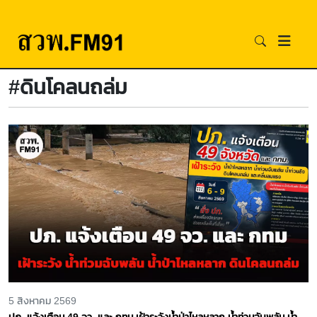
#ดินโคลนถล่ม
5 สิงหาคม 2569
ปภ. แจ้งเตือน 49 จว. และ กทม เฝ้าระวังน้ำป่าไหลหลาก น้ำท่วมฉับพลัน น้ำ