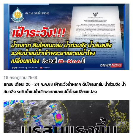
18 กรกฎาคม 2568
สทนช.เตือน! 20 - 24 ก.ค.68 เฝ้าระวังน้ำหลาก ดินโคลนถล่ม น้ำท่วมขัง น้ำ
ล้นตลิ่ง ระดับน้ำแม่น้ำเจ้าพระยาและแม่น้ำโขงเปลี่ยนเเปลง