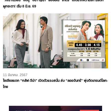
ผูกชะตา! เริ่ม 8 มิ.ย. 69
11 มีนาคม. 2567
โซเชียลแตก “กลัฟ-จีน่า” เปิดตัวแรงสนั่น ส่ง “ลออจันทร์” พุ่งติดเทรนด์โลก-
ไทย