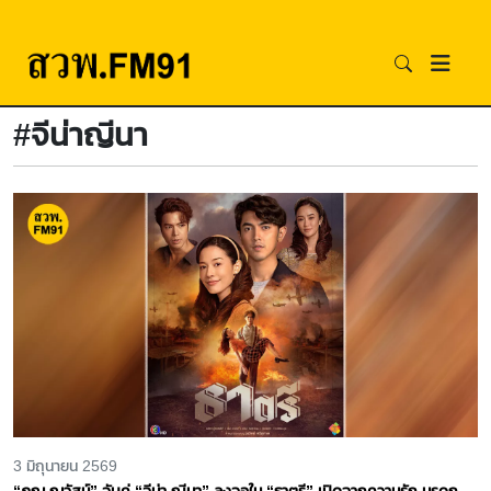
#จีน่าญีนา
3 มิถุนายน 2569
“ภณ ณวัสน์” จับคู่ “จีน่า ญีนา” ลงจอใน “ธาตรี” เปิดฉากความรัก มรดก