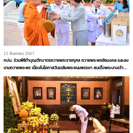
12 สิงหาคม 2567
กปน. ร่วมพิธีทำบุญตักบาตรถวายพระราชกุศล ถวายพระพรชัยมงคล และลง
นามถวายพระพร เนื่องในโอกาสวันเฉลิมพระชนมพรรษา สมเด็จพระนางเจ้าสิ
ริกิติ์ พระบรมราชินีนาถ พระบรมราชชนนีพันปีหลวง พุทธศักราช 2567