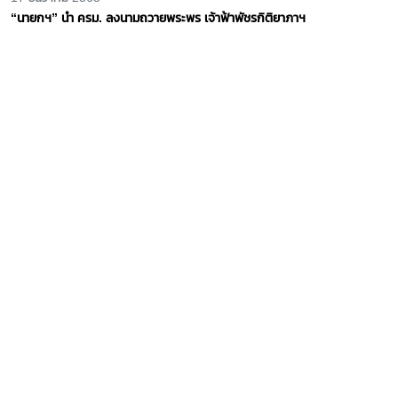
สำนักพระราชวัง ขอเชิญชวนประชาชนร่วมลงนามถวายพระพร สมเด็จพระ
สังฆราชฯ เนื่องในโอกาสฉลองพระชนมายุ ๘ รอบ วันที่ ๒๖ มิถุนายน ๒๕๖๖
ผ่านระบบออนไลน์
19 ธันวาคม 2565
ชาวบ้านไล่โว่-สาละวะ ถวายพระพร เจ้าฟ้าพัชรกิติยาภาฯ