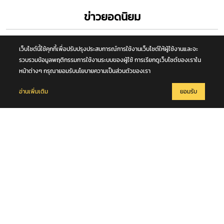
เว็บไซต์นี้ใช้คุกกี้เพื่อปรับปรุงประสบการณ์การใช้งานเว็บไซต์ให้ผู้ใช้งานและจะ
รวบรวมข้อมูลพฤติกรรมการใช้งานระบบของผู้ใช้ การเรียกดูเว็บไซต์ของเราใน
หน้าต่างๆ กรุณายอมรับนโยบายความเป็นส่วนตัวของเรา
17 ธันวาคม 2565
อ่านเพิ่มเติม
ยอมรับ
“นายกฯ” นำ ครม. ลงนามถวายพระพร เจ้าฟ้าพัชรกิติยาภาฯ